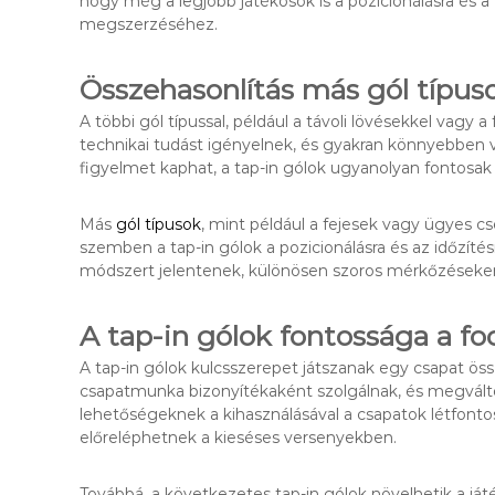
hogy még a legjobb játékosok is a pozicionálásra és
megszerzéséhez.
Összehasonlítás más gól típus
A többi gól típussal, például a távoli lövésekkel vagy 
technikai tudást igényelnek, és gyakran könnyebben v
figyelmet kaphat, a tap-in gólok ugyanolyan fontosak
Más
gól típusok
, mint például a fejesek vagy ügyes c
szemben a tap-in gólok a pozicionálásra és az időzíté
módszert jelentenek, különösen szoros mérkőzéseke
A tap-in gólok fontossága a fo
A tap-in gólok kulcsszerepet játszanak egy csapat öss
csapatmunka bizonyítékaként szolgálnak, és megvált
lehetőségeknek a kihasználásával a csapatok létfont
előreléphetnek a kieséses versenyekben.
Továbbá, a következetes tap-in gólok növelhetik a já