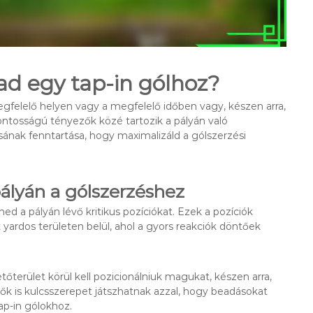
d egy tap-in gólhoz?
megfelelő helyen vagy a megfelelő időben vagy, készen arra,
ontosságú tényezők közé tartozik a pályán való
ának fenntartása, hogy maximalizáld a gólszerzési
pályán a gólszerzéshez
d a pályán lévő kritikus pozíciókat. Ezek a pozíciók
 yardos területen belül, ahol a gyors reakciók döntőek
terület körül kell pozicionálniuk magukat, készen arra,
ők is kulcsszerepet játszhatnak azzal, hogy beadásokat
ap-in gólokhoz.