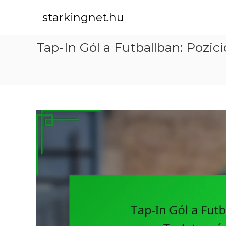
S
k
starkingnet.hu
i
p
Tap-In Gól a Futballban: Pozic
t
o
c
o
n
t
e
n
t