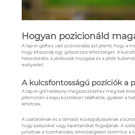
Hogyan pozicionáld maga
A tap-in gólhoz való pozicionálás azt jelenti, hogy a 
hogy kihasználj egy gólszerzési lehetőséget. A kulcsf
helyezkedés, a játékosok mozgása és a játék tudomás
esélyeidet.
A kulcsfontosságú pozíciók a 
A tap-in gól hatékony megszerzéséhez meg kell értene
jellemzően a kapu közelében találhatók, gyakran a hat
lehetnek.
A csatároknak és a támadó középpályásoknak a büntető
hogy passzokat vagy kipattanókat fogadjanak. A széls
juttatnak a tizenhatosba, lehetőségeket teremtve a t