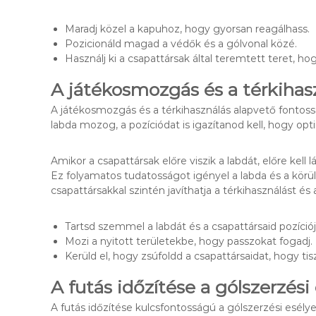
Maradj közel a kapuhoz, hogy gyorsan reagálhass.
Pozicionáld magad a védők és a gólvonal közé.
Használj ki a csapattársak által teremtett teret, hogy
A játékosmozgás és a térkiha
A játékosmozgás és a térkihasználás alapvető fontos
labda mozog, a pozíciódat is igazítanod kell, hogy opti
Amikor a csapattársak előre viszik a labdát, előre kell
Ez folyamatos tudatosságot igényel a labda és a körü
csapattársakkal szintén javíthatja a térkihasználást és
Tartsd szemmel a labdát és a csapattársaid pozíciój
Mozi a nyitott területekbe, hogy passzokat fogadj.
Kerüld el, hogy zsúfoldd a csapattársaidat, hogy tis
A futás időzítése a gólszerzés
A futás időzítése kulcsfontosságú a gólszerzési esél