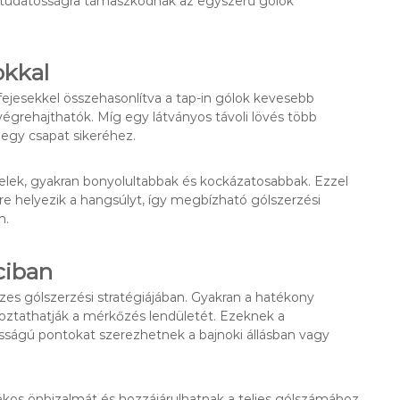
 a tudatosságra támaszkodnak az egyszerű gólok
okkal
a fejesekkel összehasonlítva a tap-in gólok kevesebb
égrehajthatók. Míg egy látványos távoli lövés több
 egy csapat sikeréhez.
selek, gyakran bonyolultabbak és kockázatosabbak. Ezzel
sre helyezik a hangsúlyt, így megbízható gólszerzési
n.
ciban
zes gólszerzési stratégiájában. Gyakran a hatékony
oztathatják a mérkőzés lendületét. Ezeknek a
osságú pontokat szerezhetnek a bajnoki állásban vagy
tékos önbizalmát és hozzájárulhatnak a teljes gólszámához,