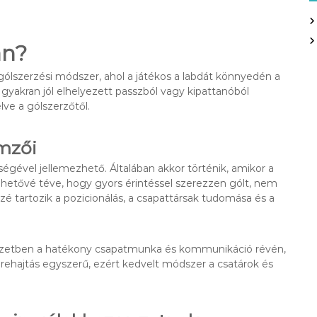
an?
ólszerzési módszer, ahol a játékos a labdát könnyedén a
l gyakran jól elhelyezett passzból vagy kipattanóból
lve a gólszerzőtől.
emzői
égével jellemezhető. Általában akkor történik, amikor a
ehetővé téve, hogy gyors érintéssel szerezzen gólt, nem
zé tartozik a pozicionálás, a csapattársak tudomása és a
elyzetben a hatékony csapatmunka és kommunikáció révén,
rehajtás egyszerű, ezért kedvelt módszer a csatárok és