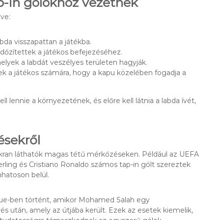
p-in gólokhoz vezetnek
tve:
bda visszapattan a játékba.
dőzítettek a játékos befejezéséhez.
elyek a labdát veszélyes területen hagyják.
k a játékos számára, hogy a kapu közelében fogadja a
 lennie a környezetének, és előre kell látnia a labda ívét,
ésekről
gyakran láthatók magas tétű mérkőzéseken. Például az UEFA
ling és Cristiano Ronaldo számos tap-in gólt szereztek
hatoson belül.
gue-ben történt, amikor Mohamed Salah egy
és után, amely az útjába került. Ezek az esetek kiemelik,