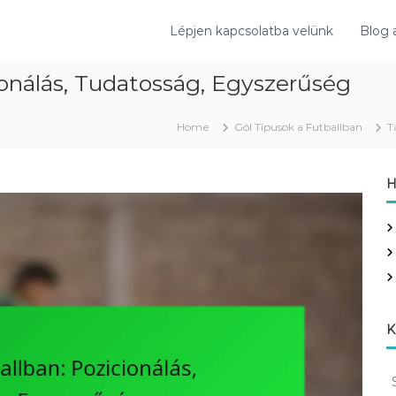
Lépjen kapcsolatba velünk
Blog 
ionálás, Tudatosság, Egyszerűség
Home
Gól Típusok a Futballban
T
H
K
S
e