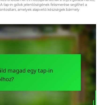
t. A tap-in gólok jelentőségének felismerése segíthet a
pontosítani, amelyek alapvető készségek bármely