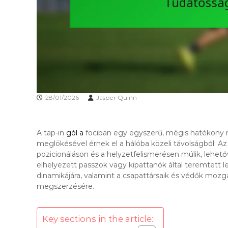
28/01/2026
Jasper Quinn
A tap-in
gól a
fociban egy egyszerű, mégis hatékony 
meglökésével érnek el a hálóba közeli távolságból. A
pozicionáláson és a helyzetfelismerésen múlik, lehetőv
elhelyezett passzok vagy kipattanók által teremtett l
dinamikájára, valamint a csapattársaik és védők mozgá
megszerzésére.
Key sections in the article: