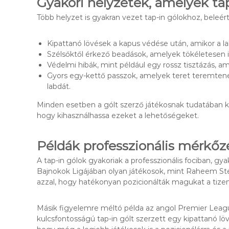
Gyakori helyzetek, amelyek ta
Több helyzet is gyakran vezet tap-in gólokhoz, beleér
Kipattanó lövések a kapus védése után, amikor a la
Szélsőktől érkező beadások, amelyek tökéletesen i
Védelmi hibák, mint például egy rossz tisztázás, am
Gyors egy-kettő passzok, amelyek teret teremtene
labdát.
Minden esetben a gólt szerző játékosnak tudatában kell
hogy kihasználhassa ezeket a lehetőségeket.
Példák professzionális mérkőz
A tap-in gólok gyakoriak a professzionális fociban, 
Bajnokok Ligájában olyan játékosok, mint Raheem Ster
azzal, hogy hatékonyan pozicionálták magukat a tizen
Másik figyelemre méltó példa az angol Premier Lea
kulcsfontosságú tap-in gólt szerzett egy kipattanó löv