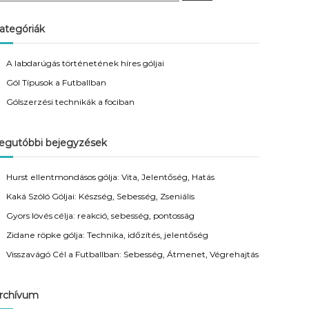
a
r
c
ategóriák
h
A labdarúgás történetének híres góljai
Gól Típusok a Futballban
Gólszerzési technikák a fociban
egutóbbi bejegyzések
Hurst ellentmondásos gólja: Vita, Jelentőség, Hatás
Kaká Szóló Góljai: Készség, Sebesség, Zseniális
Gyors lövés célja: reakció, sebesség, pontosság
Zidane röpke gólja: Technika, időzítés, jelentőség
Visszavágó Cél a Futballban: Sebesség, Átmenet, Végrehajtás
rchívum