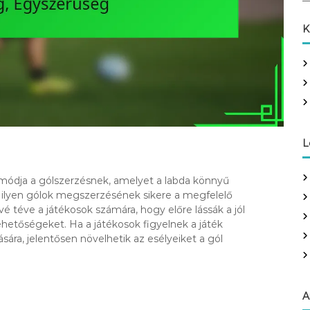
a
r
K
c
h
f
o
r
:
L
módja a gólszerzésnek, amelyet a labda könnyű
z ilyen gólok megszerzésének sikere a megfelelő
é téve a játékosok számára, hogy előre lássák a jól
ehetőségeket. Ha a játékosok figyelnek a játék
sára, jelentősen növelhetik az esélyeiket a gól
A