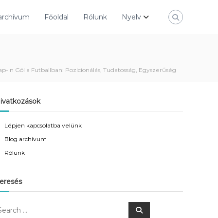
archívum
Főoldal
Rólunk
Nyelv
ap-In Gól a Futballban: Pozicionálás, Tudatosság, Egyszerűség
ivatkozások
Lépjen kapcsolatba velünk
Blog archívum
Rólunk
eresés
S
e