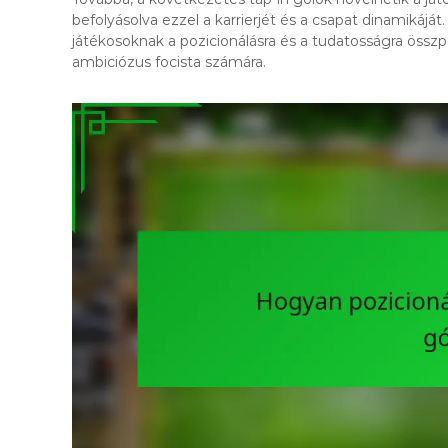
befolyásolva ezzel a karrierjét és a csapat dinamikájá
játékosoknak a pozicionálásra és a tudatosságra össz
ambiciózus focista számára.