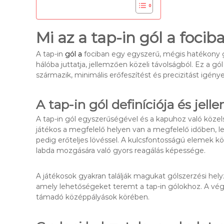
Mi az a tap-in gól a focib
A tap-in
gól a
fociban egy egyszerű, mégis hatékony g
hálóba juttatja, jellemzően közeli távolságból. Ez a gó
származik, minimális erőfeszítést és precizitást igénye
A tap-in gól definíciója és jell
A tap-in gól egyszerűségével és a kapuhoz való közels
játékos a megfelelő helyen van a megfelelő időben, l
pedig erőteljes lövéssel. A kulcsfontosságú elemek kö
labda mozgására való gyors reagálás képessége.
A játékosok gyakran találják magukat gólszerzési h
amely lehetőségeket teremt a tap-in gólokhoz. A vég
támadó középpályások körében.