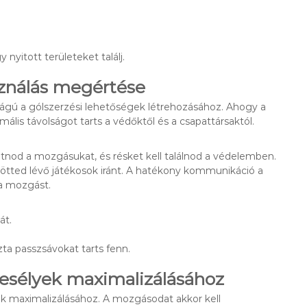
 nyitott területeket találj.
sználás megértése
ságú a gólszerzési lehetőségek létrehozásához. Ahogy a
mális távolságot tarts a védőktől és a csapattársaktól.
 látnod a mozgásukat, és résket kell találnod a védelemben.
lötted lévő játékosok iránt. A hatékony kommunikáció a
 a mozgást.
át.
zta passzsávokat tarts fenn.
i esélyek maximalizálásához
yek maximalizálásához. A mozgásodat akkor kell