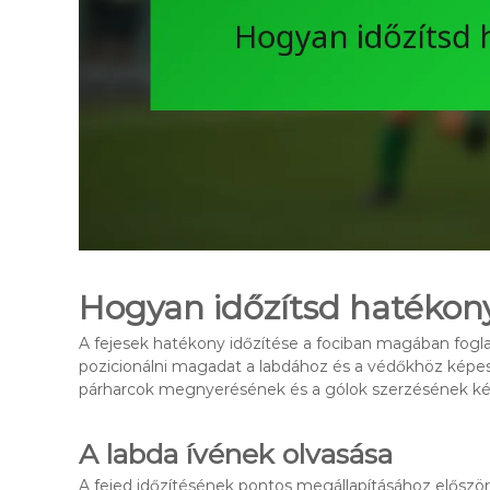
Hogyan időzítsd hatékony
A fejesek hatékony időzítése a fociban magában foglal
pozicionálni magadat a labdához és a védőkhöz képest.
párharcok megnyerésének és a gólok szerzésének k
A labda ívének olvasása
A fejed időzítésének pontos megállapításához először