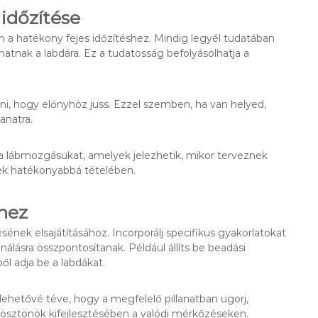
 időzítése
a hatékony fejes időzítéshez. Mindig legyél tudatában
atnak a labdára. Ez a tudatosság befolyásolhatja a
ni, hogy előnyhöz juss. Ezzel szemben, ha van helyed,
anatra.
y a lábmozgásukat, amelyek jelezhetik, mikor terveznek
nek hatékonyabbá tételében.
khez
sének elsajátításához. Incorporálj specifikus gyakorlatokat
nálásra összpontosítanak. Például állíts be beadási
l adja be a labdákat.
 lehetővé téve, hogy a megfelelő pillanatban ugorj,
 ösztönök kifejlesztésében a valódi mérkőzéseken.