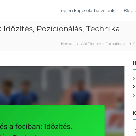
Lépjen kapcsolatba velünk
Blog 
: Időzítés, Pozicionálás, Technika
Home
Gól Típusok a Futballban
F
H
K
S
e