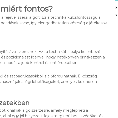
 miért fontos?
a fejével szerzi a gólt. Ez a technika kulcsfontosságú a
s beadások során, így elengedhetetlen készség a játékosok
rányításával szereznek. Ezt a technikát a pálya különböző
st és pozicionálást igényel, hogy hatékonyan érintkezzen a
el a labdát a jobb kontroll és erő érdekében.
ől és szabadrúgásokból is előfordulhatnak. E készség
 kihasználják a légi lehetőségeket, amelyek különösen
yzetekben
dot kínálnak a gólszerzésre, amely meglepheti a
 ahol egy jól helyezett fejes megkerülheti a védőket és