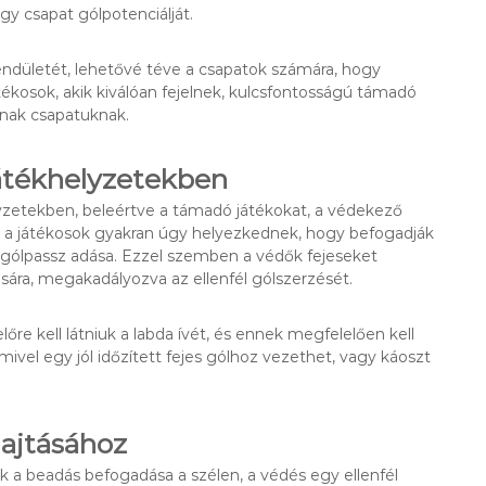
gy csapat gólpotenciálját.
ndületét, lehetővé téve a csapatok számára, hogy
átékosok, akik kiválóan fejelnek, kulcsfontosságú támadó
tnak csapatuknak.
játékhelyzetekben
lyzetekben, beleértve a támadó játékokat, a védekező
n a játékosok gyakran úgy helyezkednek, hogy befogadják
 a gólpassz adása. Ezzel szemben a védők fejeseket
ására, megakadályozva az ellenfél gólszerzését.
re kell látniuk a labda ívét, és ennek megfelelően kell
mivel egy jól időzített fejes gólhoz vezethet, vagy káoszt
hajtásához
ik a beadás befogadása a szélen, a védés egy ellenfél