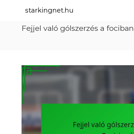
S
k
starkingnet.hu
i
p
Fejjel való gólszerzés a fociban
t
o
c
o
n
t
e
n
t