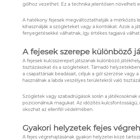
gólhoz vezethet. Ez a technika jelentősen növelheti e
A hatékony fejesek megváltoztathatják a mérkőzés le
kihasználják a szögleteket vagy a kontrákat. Azok a j
fenyegetésekké válhatnak, így értékes tagjaivá válha
A fejesek szerepe különböző 
A fejesek kulcsszerepet játszanak különböző játékhe
tisztázásokat és a szögleteket. Támadó helyzetekbe
a csapattársak beadásait, céljuk a gól szerzése vagy
használnak a labda veszélyes területekről való tisztáz
Szögletek vagy szabadrúgások során a játékosoknak elő
pozicionálniuk magukat. Az időzítés kulcsfontosságú, 
okozhat az ellenfél védelmében.
Gyakori helyzetek fejes végre
A fejes végrehajtásának gyakori helyzetei közé tartoz