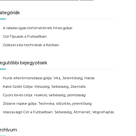
a
r
c
ategóriák
h
A labdarúgás történetének híres góljai
Gól Típusok a Futballban
Gólszerzési technikák a fociban
egutóbbi bejegyzések
Hurst ellentmondásos gólja: Vita, Jelentőség, Hatás
Kaká Szóló Góljai: Készség, Sebesség, Zseniális
Gyors lövés célja: reakció, sebesség, pontosság
Zidane röpke gólja: Technika, időzítés, jelentőség
Visszavágó Cél a Futballban: Sebesség, Átmenet, Végrehajtás
rchívum