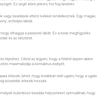
gét. Ez segít előre jelezni, hol fog landolni.
szok vagy beadások eltérő ívekkel rendelkeznek. Egy magas
ny, erőteljes labda.
, hogy elhagyja a passzoló lábát. Ez a korai megfigyelés
ódat és az időzítést.
es fejeshez. Célod az legyen, hogy a földről éppen akkor
őzítés maximalizálja a kontaktus esélyét.
a érkezik, lehet, hogy korábban kell ugrani, hogy a ugrás
míg közelebb érkezik hozzád.
, amelyek különböző beadási helyzeteket szimulálnak, hogy