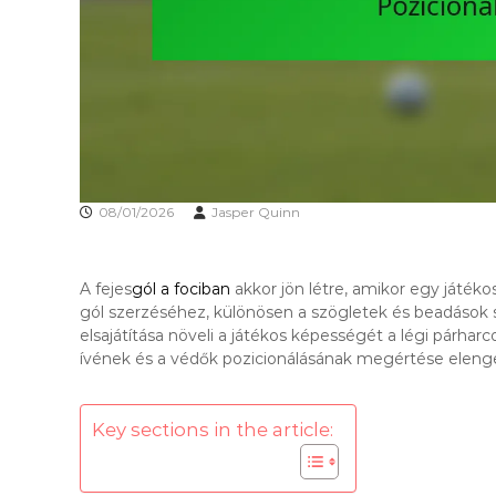
08/01/2026
Jasper Quinn
A fejes
gól a fociban
akkor jön létre, amikor egy játékos
gól szerzéséhez, különösen a szögletek és beadások s
elsajátítása növeli a játékos képességét a légi párha
ívének és a védők pozicionálásának megértése eleng
Key sections in the article: