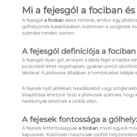
Mi a fejesgól a fociban és
A fejesgól
a fociban
akkor történik, amikor egy játékos 
gólhelyzetek kialakításában, különösen a szögletek é
számára minden szinten.
A fejesgól definíciója a fociban
A fejesgól olyan gól, amelyet a labda fejjel a hálóba i
pozícióiból lehet végrehajtani, gyakran precíz időzíté
labdával. A játékosok általában a homlokukkal találják 
A fejesek nyílt játékban, beadásokból vagy szögletekb
elsajátítása lehetővé teszi a játékosok számára, hogy
hatékonyak lehetnek a védők ellen.
A fejesek fontossága a gólhel
A fejesek létfontosságúak
a fociban
, mivel egyedi mó
kapusokat. Különösen hasznosak zsúfolt helyzetekben,