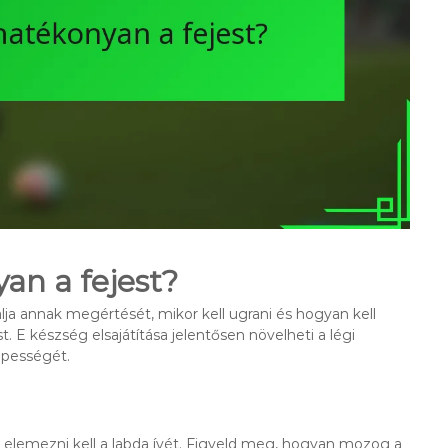
an a fejest?
ja annak megértését, mikor kell ugrani és hogyan kell
 E készség elsajátítása jelentősen növelheti a légi
épességét.
 elemezni kell a labda ívét. Figyeld meg, hogyan mozog a