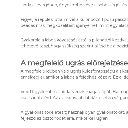
labda a levegőben, figyelembe véve a sebességét és szö
Figyelj a repülési útra, mivel a különböző típusú pas
beadás más megközelítést igényelhet, mint egy alacso
Gyakorold a labda követését attól a pillanattól kezdve
lehetővé teszi, hogy szükség szerint állítsd be a pozíci
A megfelelő ugrás előrejelzése
A megfelelő időben való ugrás kulcsfontosságú a siker
emelkedj el, amikor a labda a fejedhez közelít. Ez a id
Vedd figyelembe a labda ívének magasságát. Ha magasr
csúcsánál elérd. Az alacsonyabb labdák esetén várj, a
A gyakorlás tökéletesít; használj olyan gyakorlatokat
fejleszd az ösztönödet arra, mikor kell ugrani.