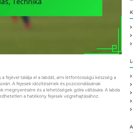
a
r
K
c
h
f
o
r
:
L
 a fejével találja el a labdát, ami létfontosságú készség a
orán. A fejesek időzítésének és pozicionálásának
rcok megnyerésére és a lehetőségek gólra váltására. A labda
edhetetlen a hatékony fejesek végrehajtásához.
A