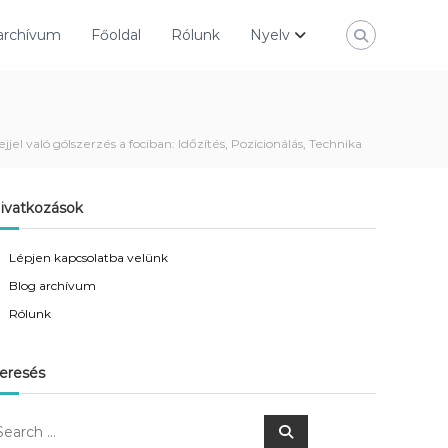
archívum
Főoldal
Rólunk
Nyelv
ejjel való gólszerzés a fociban: Időzítés, Pozicionálás, Technika
ivatkozások
Lépjen kapcsolatba velünk
Blog archívum
Rólunk
eresés
S
e