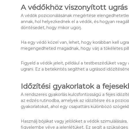
A védőkhöz viszonyított ugrás
A védők pozicionálásának megértése elengedhetetlen 
annak, hol helyezkednek el a védők, és hogyan reagálh
döntésedet, hogy mikor ugorj.
Ha egy védő közel van, lehet, hogy korábban kell ugra
megengedheted magadnak, hogy várj a tökéletes pill
Figyeld a védők jeleit, például a testbeszédüket vag
ugrani. Ez a betekintés segíthet a ugrásod időzítésé
Időzítési gyakorlatok a fejese
A rendszeres gyakorlás kulcsfontosságú a fejes időzíté
az edzés rutinodba, amelyek az időzítésre és a pozicio
gyakorlatokat, ahol egy csapattárs különböző szögekbő
Használj bójákat vagy jelölőket a védők szimulálására,
figyelembe véve a jelenlétüket. Ez segít a szükséges