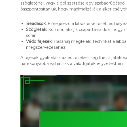
szögleténél, vagy a gól szerzése egy szabadrúgásból. A
összpontosítaniuk, hogy maximalizálják a siker esélye
Beadások:
Előre jelezd a labda érkezését, és hely
Szögletek:
Kommunikálj a csapattársaiddal, hogy m
során.
Védő fejesek:
Használj megfelelő technikát a labd
megszervezéséhez.
A fejesek gyakorlása az edzéseken segíthet a játékoso
hatékonyabbá válhatnak a valódi játékhelyzetekben.