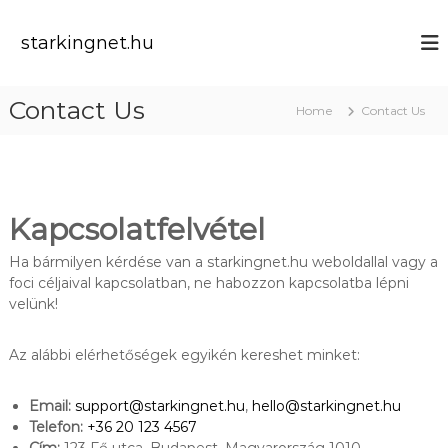
S
k
starkingnet.hu
i
p
t
Contact Us
Home
Contact Us
o
c
o
n
t
e
Kapcsolatfelvétel
n
t
Ha bármilyen kérdése van a starkingnet.hu weboldallal vagy a
foci céljaival kapcsolatban, ne habozzon kapcsolatba lépni
velünk!
Az alábbi elérhetőségek egyikén kereshet minket:
Email:
support@starkingnet.hu
,
hello@starkingnet.hu
Telefon:
+36 20 123 4567