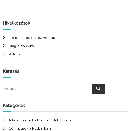
Hivatkozások
Lépjen kapcsolatba velünk
Blog archívum
Rólunk
Keresés
S
S
e
e
a
a
r
c
r
Kategóriák
h
c
h
A labdarúgás történetének híres góljai
f
Gól Típusok a Futballban
o