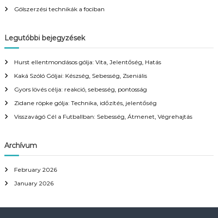
r
Gólszerzési technikák a fociban
:
Legutóbbi bejegyzések
Hurst ellentmondásos gólja: Vita, Jelentőség, Hatás
Kaká Szóló Góljai: Készség, Sebesség, Zseniális
Gyors lövés célja: reakció, sebesség, pontosság
Zidane röpke gólja: Technika, időzítés, jelentőség
Visszavágó Cél a Futballban: Sebesség, Átmenet, Végrehajtás
Archívum
February 2026
January 2026