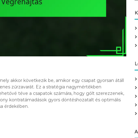
a
r
K
c
h
f
o
r
:
L
mely akkor következik be, amikor egy csapat gyorsan átáll
glenes zűrzavarát. Ez a stratégia nagymértékben
lehetővé téve a csapatok számára, hogy gólt szerezzenek,
ékony kontratámadások gyors döntéshozatalt és optimális
sa érdekében.
A