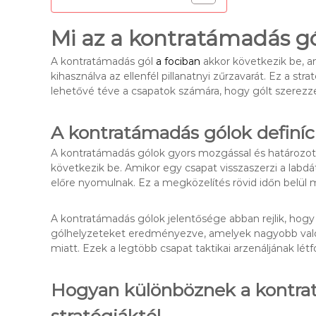
Mi az a kontratámadás gó
A kontratámadás gól
a fociban
akkor következik be, a
kihasználva az ellenfél pillanatnyi zűrzavarát. Ez a str
lehetővé téve a csapatok számára, hogy gólt szerezzen
A kontratámadás gólok definíc
A kontratámadás gólok gyors mozgással és határozott
következik be. Amikor egy csapat visszaszerzi a labdát,
előre nyomulnak. Ez a megközelítés rövid időn belül
A kontratámadás gólok jelentősége abban rejlik, hogy
gólhelyzeteket eredményezve, amelyek nagyobb valós
miatt. Ezek a legtöbb csapat taktikai arzenáljának lét
Hogyan különböznek a kontr
stratégiáktól