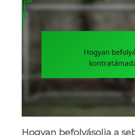
Hogyan befolyásolja a se