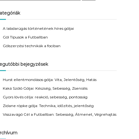
a
r
c
ategóriák
h
A labdarúgás történetének híres góljai
Gól Típusok a Futballban
Gólszerzési technikák a fociban
egutóbbi bejegyzések
Hurst ellentmondásos gólja: Vita, Jelentőség, Hatás
Kaká Szóló Góljai: Készség, Sebesség, Zseniális
Gyors lövés célja: reakció, sebesség, pontosság
Zidane röpke gólja: Technika, időzítés, jelentőség
Visszavágó Cél a Futballban: Sebesség, Átmenet, Végrehajtás
rchívum