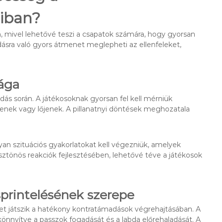
iban?
 mivel lehetővé teszi a csapatok számára, hogy gyorsan
ásra való gyors átmenet meglepheti az ellenfeleket,
sága
ás során. A játékosoknak gyorsan fel kell mérniük
zenek vagy lőjenek. A pillanatnyi döntések meghozatala
yan szituációs gyakorlatokat kell végezniük, amelyek
ösztönös reakciók fejlesztésében, lehetővé téve a játékosok
sprintelésének szerepe
pet játszik a hatékony kontratámadások végrehajtásában. A
önnyítve a passzok fogadását és a labda előrehaladását. A