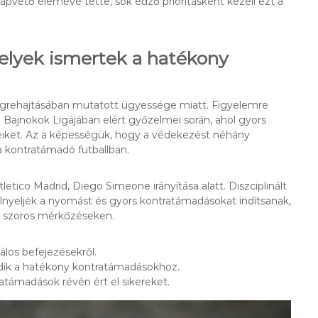
lapvető elemévé tette, sok edző prioritásként kezeli ezt a
elyek ismertek a hatékony
végrehajtásában mutatott ügyessége miatt. Figyelemre
 Bajnokok Ligájában elért győzelmei során, ahol gyors
iket. Az a képességük, hogy a védekezést néhány
 a kontratámadó futballban.
letico Madrid, Diego Simeone irányítása alatt. Diszciplinált
elnyeljék a nyomást és gyors kontratámadásokat indítsanak,
 szoros mérkőzéseken.
álos befejezésekről.
odik a hatékony kontratámadásokhoz.
atámadások révén ért el sikereket.