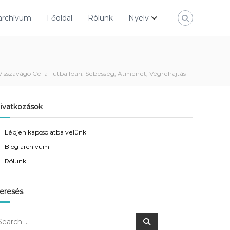
archívum
Főoldal
Rólunk
Nyelv
Visszavágó Cél a Futballban: Sebesség, Átmenet, Végrehajtás
ivatkozások
Lépjen kapcsolatba velünk
Blog archívum
Rólunk
eresés
S
e