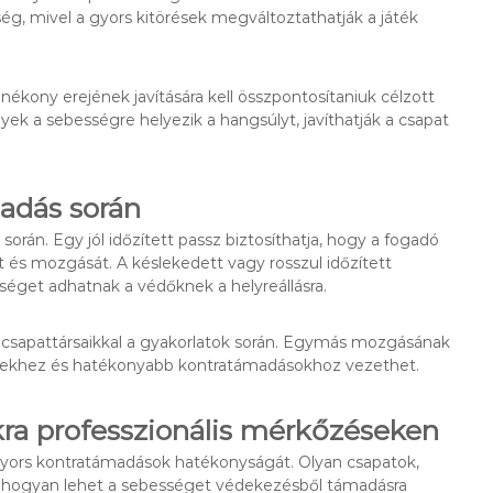
ég, mivel a gyors kitörések megváltoztathatják a játék
ékony erejének javítására kell összpontosítaniuk célzott
ek a sebességre helyezik a hangsúlyt, javíthatják a csapat
adás során
orán. Egy jól időzített passz biztosíthatja, hogy a fogadó
 és mozgását. A késlekedett vagy rosszul időzített
séget adhatnak a védőknek a helyreállásra.
ét csapattársaikkal a gyakorlatok során. Egymás mozgásának
tekhez és hatékonyabb kontratámadásokhoz vezethet.
ra professzionális mérkőzéseken
gyors kontratámadások hatékonyságát. Olyan csapatok,
, hogyan lehet a sebességet védekezésből támadásra