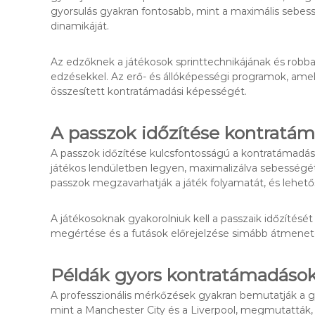
gyorsulás gyakran fontosabb, mint a maximális sebess
dinamikáját.
Az edzőknek a játékosok sprinttechnikájának és robban
edzésekkel. Az erő- és állóképességi programok, amely
összesített kontratámadási képességét.
A passzok időzítése kontratám
A passzok időzítése kulcsfontosságú a kontratámadás s
játékos lendületben legyen, maximalizálva sebességét
passzok megzavarhatják a játék folyamatát, és lehető
A játékosoknak gyakorolniuk kell a passzaik időzítés
megértése és a futások előrejelzése simább átmene
Példák gyors kontratámadások
A professzionális mérkőzések gyakran bemutatják a 
mint a Manchester City és a Liverpool, megmutatták