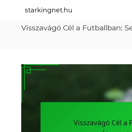
S
k
starkingnet.hu
i
p
Visszavágó Cél a Futballban: 
t
o
c
o
n
t
e
n
t