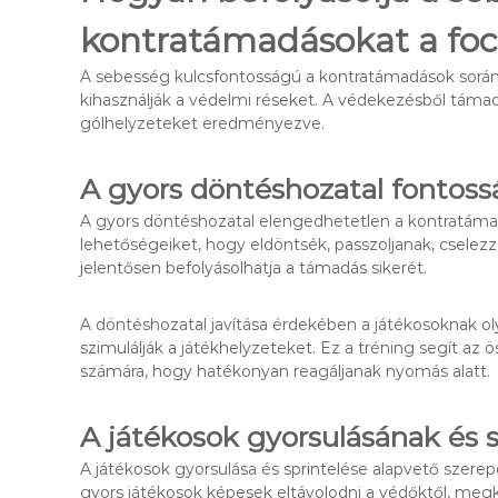
kontratámadásokat a foc
A sebesség kulcsfontosságú a kontratámadások során,
kihasználják a védelmi réseket. A védekezésből támad
gólhelyzeteket eredményezve.
A gyors döntéshozatal fontos
A gyors döntéshozatal elengedhetetlen a kontratámad
lehetőségeiket, hogy eldöntsék, passzoljanak, cselez
jelentősen befolyásolhatja a támadás sikerét.
A döntéshozatal javítása érdekében a játékosoknak ol
szimulálják a játékhelyzeteket. Ez a tréning segít az 
számára, hogy hatékonyan reagáljanak nyomás alatt.
A játékosok gyorsulásának és 
A játékosok gyorsulása és sprintelése alapvető szere
gyors játékosok képesek eltávolodni a védőktől, megk