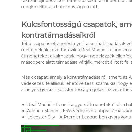
taktikai fejlődés a kontratámadásokat a modern foci a
megközelítést a hatékonysága miatt.
Kulcsfontosságú csapatok, am
kontratámadásaikról
Több csapat is elismerést nyert a kontratámadások 
méltó példák közé tartozik a Real Madrid, különösen a
átmeneteket alkalmaztak, hogy megelőzzék ellenfele
másodperc alatt támadásra váltják, mércét állított fel
Másik csapat, amely a kontratámadásairól ismert, az At
védekezési felállásuk lehetővé teszi számukra, hogy 
amelyek gyakran kulcsfontosságú gólokhoz vezetnek
Real Madrid – Ismert a gyors átmenetekről és a hal
Atletico Madrid – Erős védekezési alapra támaszk
Leicester City – A Premier League-ben gyors kontr