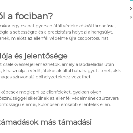
l a fociban?
mikor egy csapat gyorsan átáll védekezésből támadásra,
atégia a sebességre és a precizitásra helyezi a hangsúlyt,
ek, mielőtt az ellenfél védelme újra csoportosulhat.
iója és jelentősége
 cselekvéssel jellemezhetők, amely a labdaeladás után
 kihasználja a védő játékosok által hátrahagyott teret, akik
 magas színvonalú gólhelyzetekhez vezethet.
 képesek meglepni az ellenfeleket, gyakran olyan
zínűséggel sikerülnek az ellenfél védelmének zűrzavara
fontosságú elemei, különösen erősebb ellenfelek ellen.
atámadások más támadási