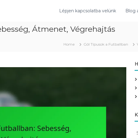
Lépjen kapcsolatba velünk
Blog 
Sebesség, Átmenet, Végrehajtás
Home
Gól Típusok a Futballban
H
K
S
e