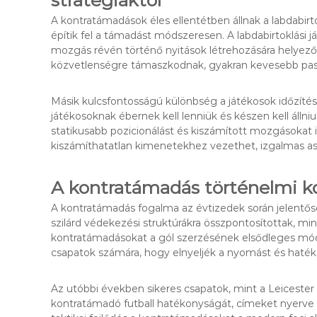
A kontratámadások éles ellentétben állnak a labdabirtok
építik fel a támadást módszeresen. A labdabirtoklási 
mozgás révén történő nyitások létrehozására helyez
közvetlenségre támaszkodnak, gyakran kevesebb passz
Másik kulcsfontosságú különbség a játékosok időzítés
játékosoknak ébernek kell lenniük és készen kell állni
statikusabb pozicionálást és kiszámított mozgásokat
kiszámíthatatlan kimenetekhez vezethet, izgalmas as
A kontratámadás történelmi k
A kontratámadás fogalma az évtizedek során jelentőse
szilárd védekezési struktúrákra összpontosítottak, mi
kontratámadásokat a gól szerzésének elsődleges módj
csapatok számára, hogy elnyeljék a nyomást és haték
Az utóbbi években sikeres csapatok, mint a Leiceste
kontratámadó futball hatékonyságát, címeket nyerve 