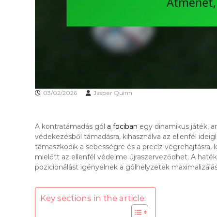
03/02/2026
Jasper Quinn
A kontratámadás gól
a fociban
egy dinamikus játék, a
védekezésből támadásra, kihasználva az ellenfél idei
támaszkodik a sebességre és a precíz végrehajtásra, 
mielőtt az ellenfél védelme újraszerveződhet. A hat
pozicionálást igényelnek a gólhelyzetek maximalizálá
Key sections in the article: