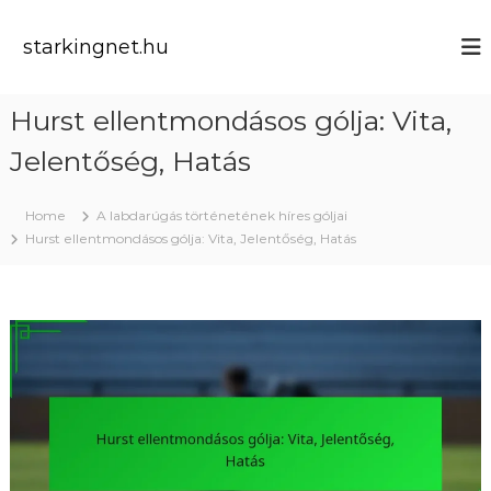
S
k
starkingnet.hu
i
p
t
Hurst ellentmondásos gólja: Vita,
o
c
Jelentőség, Hatás
o
n
t
Home
A labdarúgás történetének híres góljai
e
Hurst ellentmondásos gólja: Vita, Jelentőség, Hatás
n
t