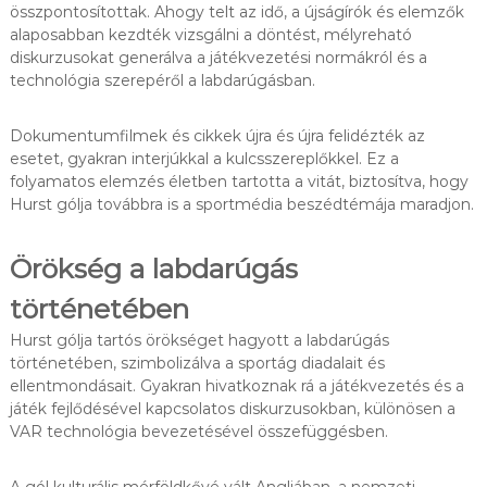
összpontosítottak. Ahogy telt az idő, a újságírók és elemzők
alaposabban kezdték vizsgálni a döntést, mélyreható
diskurzusokat generálva a játékvezetési normákról és a
technológia szerepéről a labdarúgásban.
Dokumentumfilmek és cikkek újra és újra felidézték az
esetet, gyakran interjúkkal a kulcsszereplőkkel. Ez a
folyamatos elemzés életben tartotta a vitát, biztosítva, hogy
Hurst gólja továbbra is a sportmédia beszédtémája maradjon.
Örökség a labdarúgás
történetében
Hurst gólja tartós örökséget hagyott a labdarúgás
történetében, szimbolizálva a sportág diadalait és
ellentmondásait. Gyakran hivatkoznak rá a játékvezetés és a
játék fejlődésével kapcsolatos diskurzusokban, különösen a
VAR technológia bevezetésével összefüggésben.
A gól kulturális mérföldkővé vált Angliában, a nemzeti