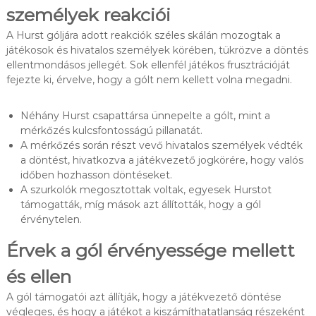
személyek reakciói
A Hurst góljára adott reakciók széles skálán mozogtak a
játékosok és hivatalos személyek körében, tükrözve a döntés
ellentmondásos jellegét. Sok ellenfél játékos frusztrációját
fejezte ki, érvelve, hogy a gólt nem kellett volna megadni.
Néhány Hurst csapattársa ünnepelte a gólt, mint a
mérkőzés kulcsfontosságú pillanatát.
A mérkőzés során részt vevő hivatalos személyek védték
a döntést, hivatkozva a játékvezető jogkörére, hogy valós
időben hozhasson döntéseket.
A szurkolók megosztottak voltak, egyesek Hurstot
támogatták, míg mások azt állították, hogy a gól
érvénytelen.
Érvek a gól érvényessége mellett
és ellen
A gól támogatói azt állítják, hogy a játékvezető döntése
végleges, és hogy a játékot a kiszámíthatatlanság részeként