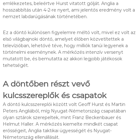
emlékezetes, beleértve Hurst vitatott gólját. Anglia a
hosszabbítás után 4-2-re nyert, ami jelentős eredmény volt a
nemzet labdarúgásának történetében.
Ez a döntő különösen figyelemre méltó volt, mivel ez volt az
első világbajnoki döntő, amelyet élőben közvetítettek a
televízióban, lehetővé téve, hogy milliók tanúi legyenek a
történelmi eseménynek. A mérkőzés intenzív versenyt
mutatott be, és bemutatta az akkori legjobb játékosok
tehetségét.
A döntőben részt vevő
kulcsszereplők és csapatok
A döntő kulcsszereplői között volt Geoff Hurst és Martin
Peters Angliából, míg Nyugat-Németország csapatában
olyan sztárok szerepeltek, mint Franz Beckenbauer és
Helmut Haller. A mérkőzés kiemelte mindkét csapat
erősségeit, Anglia taktikai ügyességét és Nyugat-
Németország ellenállását.