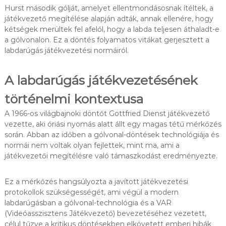
Hurst második gólját, amelyet ellentmondásosnak ítéltek, a
játékvezető megítélése alapján adták, annak ellenére, hogy
kétségek merültek fel afelől, hogy a labda teljesen áthaladt-e
a gólvonalon. Ez a döntés folyamatos vitákat gerjesztett a
labdarúgás játékvezetési normáiról.
A labdarúgás játékvezetésének
történelmi kontextusa
A 1966-os világbajnoki döntőt Gottfried Dienst játékvezető
vezette, aki óriási nyomás alatt állt egy magas tétű mérkőzés
során. Abban az időben a gólvonal-döntések technológiája és
normái nem voltak olyan fejlettek, mint ma, ami a
játékvezetői megítélésre való támaszkodást eredményezte.
Ez a mérkőzés hangsúlyozta a javított játékvezetési
protokollok szükségességét, ami végül a modern
labdarúgásban a gólvonal-technológia és a VAR
(Videóasszisztens Játékvezető) bevezetéséhez vezetett,
célul tűzve a kritikus döntésekben elkövetett emberi hibák