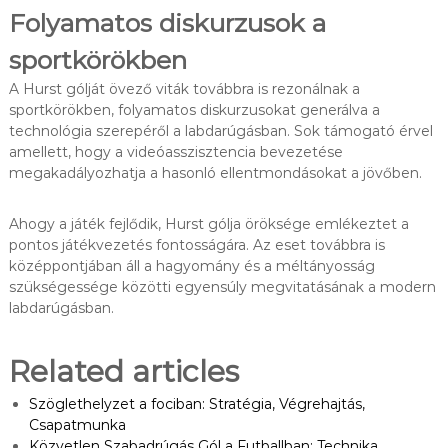
Folyamatos diskurzusok a
sportkörökben
A Hurst gólját övező viták továbbra is rezonálnak a
sportkörökben, folyamatos diskurzusokat generálva a
technológia szerepéről a labdarúgásban. Sok támogató érvel
amellett, hogy a videóasszisztencia bevezetése
megakadályozhatja a hasonló ellentmondásokat a jövőben.
Ahogy a játék fejlődik, Hurst gólja öröksége emlékeztet a
pontos játékvezetés fontosságára. Az eset továbbra is
középpontjában áll a hagyomány és a méltányosság
szükségessége közötti egyensúly megvitatásának a modern
labdarúgásban.
Related articles
Szöglethelyzet a fociban: Stratégia, Végrehajtás,
Csapatmunka
Közvetlen Szabadrúgás Gól a Futballban: Technika,