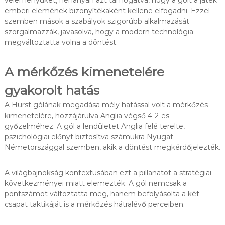
emberi elemének bizonyítékaként kellene elfogadni. Ezzel
szemben mások a szabályok szigorúbb alkalmazását
szorgalmazzák, javasolva, hogy a modern technológia
megváltoztatta volna a döntést.
A mérkőzés kimenetelére
gyakorolt hatás
A Hurst gólának megadása mély hatással volt a mérkőzés
kimenetelére, hozzájárulva Anglia végső 4-2-es
győzelméhez. A gól a lendületet Anglia felé terelte,
pszichológiai előnyt biztosítva számukra Nyugat-
Németországgal szemben, akik a döntést megkérdőjelezték.
A világbajnokság kontextusában ezt a pillanatot a stratégiai
következményei miatt elemezték. A gól nemcsak a
pontszámot változtatta meg, hanem befolyásolta a két
csapat taktikáját is a mérkőzés hátralévő perceiben.