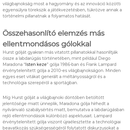
világbajnokság most a hagyomány és az innováció közötti
egyensúlyra törekszik a játékvezetésben, tükrözve annak a
történelmi pillanatnak a folyamatos hatását.
Összehasonlító elemzés más
ellentmondásos gólokkal
Hurst gólját gyakran más vitatott pillanatokkal hasonlítják
össze a labdarúgás történetében, mint például Diego
Maradona “
Isten keze
” gólja 1986-ban és Frank Lampard
érvénytelenített gólja a 2010-es világbajnokságon. Minden
egyes eset vitákat generált a méltányosságról és a
technológia szerepéről a sportágban.
Míg Hurst gólját a világbajnoki döntőben betöltött
jelentősége miatt ünneplik, Maradona gólja hírhedt a
nyilvánvaló szabálysértés miatt, bemutatva a labdarúgásban
rejlő ellentmondások különböző aspektusait. Lampard
érvénytelenített gólja viszont újraélesztette a technológiai
beavatkozás szükségességéről folytatott diskurzusokat a