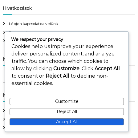
Hivatkozások
Lépjen kapcsolatba velünk
Blog archívum
We respect your privacy
Rólunk
Cookies help us improve your experience,
deliver personalized content, and analyze
Keresés
traffic. You can choose which cookies to
allow by clicking
Customize
. Click
Accept All
S
to consent or
Reject All
to decline non-
S
e
e
essential cookies.
a
a
r
c
r
Kategóriák
h
c
Customize
h
A labdarúgás történetének híres góljai
Reject All
f
Gól Típusok a Futballban
o
Accept All
r
Gólszerzési technikák a fociban
: