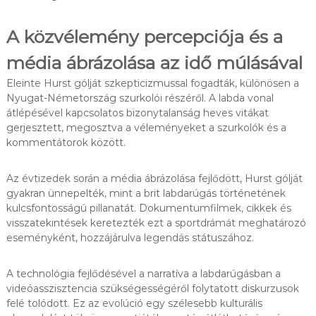
A közvélemény percepciója és a
média ábrázolása az idő múlásával
Eleinte Hurst gólját szkepticizmussal fogadták, különösen a
Nyugat-Németország szurkolói részéről. A labda vonal
átlépésével kapcsolatos bizonytalanság heves vitákat
gerjesztett, megosztva a véleményeket a szurkolók és a
kommentátorok között.
Az évtizedek során a média ábrázolása fejlődött, Hurst gólját
gyakran ünnepelték, mint a brit labdarúgás történetének
kulcsfontosságú pillanatát. Dokumentumfilmek, cikkek és
visszatekintések keretezték ezt a sportdrámát meghatározó
eseményként, hozzájárulva legendás státuszához.
A technológia fejlődésével a narratíva a labdarúgásban a
videóasszisztencia szükségességéről folytatott diskurzusok
felé tolódott. Ez az evolúció egy szélesebb kulturális