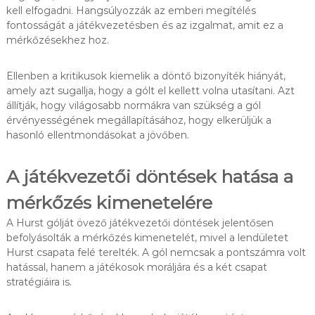
kell elfogadni. Hangsúlyozzák az emberi megítélés
fontosságát a játékvezetésben és az izgalmat, amit ez a
mérkőzésekhez hoz.
Ellenben a kritikusok kiemelik a döntő bizonyíték hiányát,
amely azt sugallja, hogy a gólt el kellett volna utasítani. Azt
állítják, hogy világosabb normákra van szükség a gól
érvényességének megállapításához, hogy elkerüljük a
hasonló ellentmondásokat a jövőben.
A játékvezetői döntések hatása a
mérkőzés kimenetelére
A Hurst gólját övező játékvezetői döntések jelentősen
befolyásolták a mérkőzés kimenetelét, mivel a lendületet
Hurst csapata felé terelték. A gól nemcsak a pontszámra volt
hatással, hanem a játékosok moráljára és a két csapat
stratégiáira is.