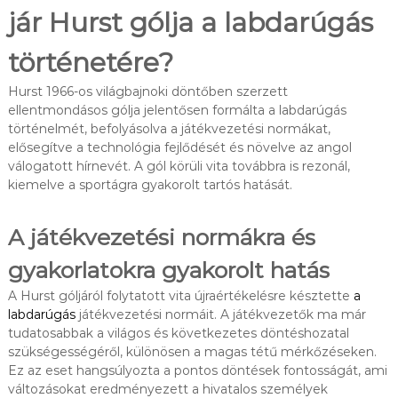
jár Hurst gólja a labdarúgás
történetére?
Hurst 1966-os világbajnoki döntőben szerzett
ellentmondásos gólja jelentősen formálta a labdarúgás
történelmét, befolyásolva a játékvezetési normákat,
elősegítve a technológia fejlődését és növelve az angol
válogatott hírnevét. A gól körüli vita továbbra is rezonál,
kiemelve a sportágra gyakorolt tartós hatását.
A játékvezetési normákra és
gyakorlatokra gyakorolt hatás
A Hurst góljáról folytatott vita újraértékelésre késztette
a
labdarúgás
játékvezetési normáit. A játékvezetők ma már
tudatosabbak a világos és következetes döntéshozatal
szükségességéről, különösen a magas tétű mérkőzéseken.
Ez az eset hangsúlyozta a pontos döntések fontosságát, ami
változásokat eredményezett a hivatalos személyek