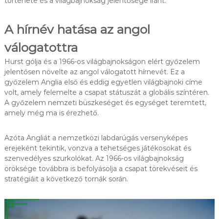
története és a világbajnokság jelentősége iránt.
A hírnév hatása az angol
válogatottra
Hurst gólja és a 1966-os világbajnokságon elért győzelem
jelentősen növelte az angol válogatott hírnevét. Ez a
győzelem Anglia első és eddig egyetlen világbajnoki címe
volt, amely felemelte a csapat státuszát a globális színtéren.
A győzelem nemzeti büszkeséget és egységet teremtett,
amely még ma is érezhető.
Azóta Angliát a nemzetközi labdarúgás versenyképes
erejeként tekintik, vonzva a tehetséges játékosokat és
szenvedélyes szurkolókat. Az 1966-os világbajnokság
öröksége továbbra is befolyásolja a csapat törekvéseit és
stratégiáit a következő tornák során.