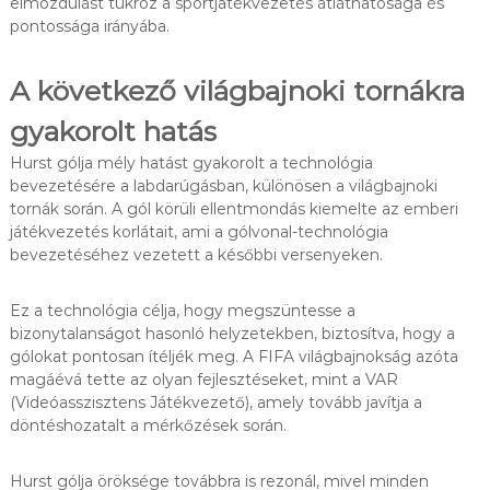
elmozdulást tükröz a sportjátékvezetés átláthatósága és
pontossága irányába.
A következő világbajnoki tornákra
gyakorolt hatás
Hurst gólja mély hatást gyakorolt a technológia
bevezetésére a labdarúgásban, különösen a világbajnoki
tornák során. A gól körüli ellentmondás kiemelte az emberi
játékvezetés korlátait, ami a gólvonal-technológia
bevezetéséhez vezetett a későbbi versenyeken.
Ez a technológia célja, hogy megszüntesse a
bizonytalanságot hasonló helyzetekben, biztosítva, hogy a
gólokat pontosan ítéljék meg. A FIFA világbajnokság azóta
magáévá tette az olyan fejlesztéseket, mint a VAR
(Videóasszisztens Játékvezető), amely tovább javítja a
döntéshozatalt a mérkőzések során.
Hurst gólja öröksége továbbra is rezonál, mivel minden