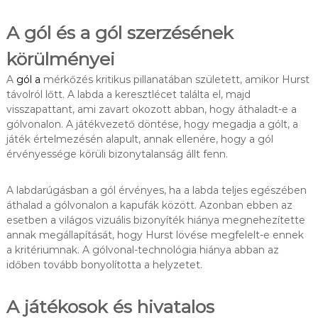
A gól és a gól szerzésének
körülményei
A
gól a
mérkőzés kritikus pillanatában született, amikor Hurst
távolról lőtt. A labda a keresztlécet találta el, majd
visszapattant, ami zavart okozott abban, hogy áthaladt-e a
gólvonalon. A játékvezető döntése, hogy megadja a gólt, a
játék értelmezésén alapult, annak ellenére, hogy a gól
érvényessége körüli bizonytalanság állt fenn.
A labdarúgásban a gól érvényes, ha a labda teljes egészében
áthalad a gólvonalon a kapufák között. Azonban ebben az
esetben a világos vizuális bizonyíték hiánya megnehezítette
annak megállapítását, hogy Hurst lövése megfelelt-e ennek
a kritériumnak. A gólvonal-technológia hiánya abban az
időben tovább bonyolította a helyzetet.
A játékosok és hivatalos