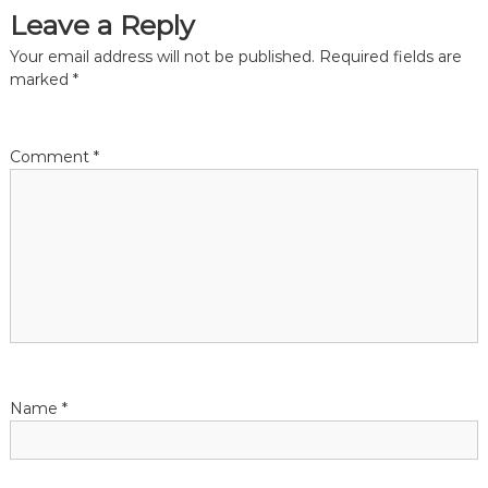
s
Leave a Reply
t
Your email address will not be published.
Required fields are
marked
*
n
a
Comment
*
v
i
g
a
t
Name
*
i