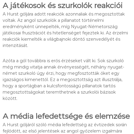
A játékosok és szurkolók reakciói
A Hurst góljára adott reakciók azonnaliak és megosztottak
voltak. Az angol szurkolók a pillanatot történelmi
eredményként ünnepelték, míg Nyugat-Németország
játékosai frusztrációt és hitetlenséget fejeztek ki. Az érzelmi
reakciók kiemelték a világbajnoki döntő szenvedélyét és
intenzitását.
Azóta a gól továbbra is erős érzéseket vált ki. Sok szurkoló
még mindig vitatja annak érvényességét, néhány nyugat-
német szurkoló úgy érzi, hogy megfosztották őket egy
igazságos kimenettől. Ez a megosztottság azt illusztrálja,
hogy a sportágban a kulcsfontosságú pillanatok tartós
megosztottságokat teremthetnek a szurkolói bázisok
között.
A média lefedettsége és elemzése
A Hurst góljáról szóló média lefedettség az évtizedek során
fejlődött, az első jelentések az angol győzelem izgalmára