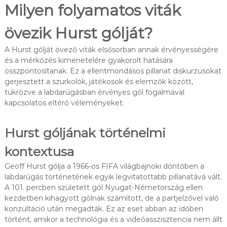
Milyen folyamatos viták
övezik Hurst gólját?
A Hurst gólját övező viták elsősorban annak érvényességére
és a mérkőzés kimenetelére gyakorolt hatására
összpontosítanak. Ez a ellentmondásos pillanat diskurzusokat
gerjesztett a szurkolók, játékosok és elemzők között,
tükrözve a labdarúgásban érvényes gól fogalmával
kapcsolatos eltérő véleményeket.
Hurst góljának történelmi
kontextusa
Geoff Hurst gólja a 1966-os FIFA világbajnoki döntőben a
labdarúgás történetének egyik legvitatottabb pillanatává vált.
A 101. percben született gól Nyugat-Németország ellen
kezdetben kihagyott gólnak számított, de a partjelzővel való
konzultáció után megadták. Ez az eset abban az időben
történt, amikor a technológia és a videóasszisztencia nem állt