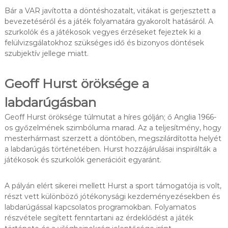
Bár a VAR javította a döntéshozatalt, vitákat is gerjesztett a
bevezetéséről és a játék folyamatára gyakorolt hatásáról. A
szurkolók és a játékosok vegyes érzéseket fejeztek ki a
felülvizsgálatokhoz szükséges idő és bizonyos döntések
szubjektív jellege miatt.
Geoff Hurst öröksége a
labdarúgásban
Geoff Hurst öröksége túlmutat a híres gólján; ő Anglia 1966-
os győzelmének szimbóluma marad. Az a teljesítmény, hogy
mesterhármast szerzett a döntőben, megszilárdította helyét
a labdarúgás történetében. Hurst hozzájárulásai inspirálták a
játékosok és szurkolók generációit egyaránt.
A pályán elért sikerei mellett Hurst a sport támogatója is volt,
részt vett különböző jótékonysági kezdeményezésekben és
labdarúgással kapcsolatos programokban. Folyamatos
részvétele segített fenntartani az érdeklődést a játék