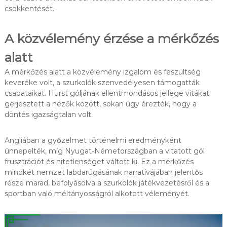
csökkentését.
A közvélemény érzése a mérkőzés
alatt
A mérkőzés alatt a közvélemény izgalom és feszültség
keveréke volt, a szurkolók szenvedélyesen támogatták
csapataikat. Hurst góljának ellentmondásos jellege vitákat
gerjesztett a nézők között, sokan úgy érezték, hogy a
döntés igazságtalan volt.
Angliában a győzelmet történelmi eredményként
ünnepelték, míg Nyugat-Németországban a vitatott gól
frusztrációt és hitetlenséget váltott ki. Ez a mérkőzés
mindkét nemzet labdarúgásának narratívájában jelentős
része marad, befolyásolva a szurkolók játékvezetésről és a
sportban való méltányosságról alkotott véleményét.