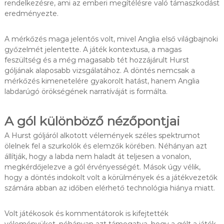
rendelkezésre, ami az emberi megítélésre való támaszkodást
eredményezte.
A mérkőzés maga jelentős volt, mivel Anglia első világbajnoki
győzelmét jelentette. A játék kontextusa, a magas
feszültség és a még magasabb tét hozzájárult Hurst
góljának alaposabb vizsgálatához. A döntés nemcsak a
mérkőzés kimenetelére gyakorolt hatást, hanem Anglia
labdarúgó örökségének narratíváját is formálta.
A gól különböző nézőpontjai
A Hurst góljáról alkotott vélemények széles spektrumot
ölelnek fel a szurkolók és elemzők körében. Néhányan azt
állítják, hogy a labda nem haladt át teljesen a vonalon,
megkérdőjelezve a gól érvényességét. Mások úgy vélik,
hogy a döntés indokolt volt a körülmények és a játékvezetők
számára abban az időben elérhető technológia hiánya miatt.
Volt játékosok és kommentátorok is kifejtették
véleményüket, néhányan azt támogatva, hogy a gólt a játék