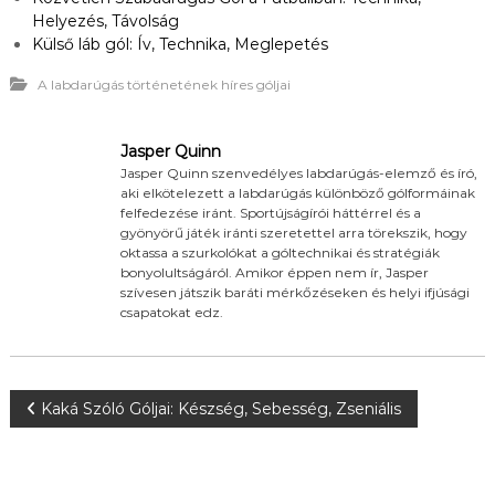
Helyezés, Távolság
Külső láb gól: Ív, Technika, Meglepetés
A labdarúgás történetének híres góljai
Jasper Quinn
Jasper Quinn szenvedélyes labdarúgás-elemző és író,
aki elkötelezett a labdarúgás különböző gólformáinak
felfedezése iránt. Sportújságírói háttérrel és a
gyönyörű játék iránti szeretettel arra törekszik, hogy
oktassa a szurkolókat a góltechnikai és stratégiák
bonyolultságáról. Amikor éppen nem ír, Jasper
szívesen játszik baráti mérkőzéseken és helyi ifjúsági
csapatokat edz.
P
Kaká Szóló Góljai: Készség, Sebesség, Zseniális
o