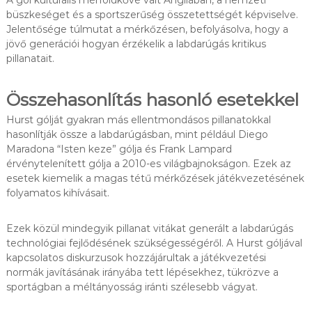
büszkeséget és a sportszerűség összetettségét képviselve.
Jelentősége túlmutat a mérkőzésen, befolyásolva, hogy a
jövő generációi hogyan érzékelik a labdarúgás kritikus
pillanatait.
Összehasonlítás hasonló esetekkel
Hurst gólját gyakran más ellentmondásos pillanatokkal
hasonlítják össze a labdarúgásban, mint például Diego
Maradona “Isten keze” gólja és Frank Lampard
érvénytelenített gólja a 2010-es világbajnokságon. Ezek az
esetek kiemelik a magas tétű mérkőzések játékvezetésének
folyamatos kihívásait.
Ezek közül mindegyik pillanat vitákat generált a labdarúgás
technológiai fejlődésének szükségességéről. A Hurst góljával
kapcsolatos diskurzusok hozzájárultak a játékvezetési
normák javításának irányába tett lépésekhez, tükrözve a
sportágban a méltányosság iránti szélesebb vágyat.