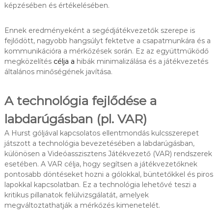
képzésében és értékelésében.
Ennek eredményeként a segédjátékvezetők szerepe is
fejlődött, nagyobb hangsúlyt fektetve a csapatmunkára és a
kommunikációra a mérkőzések során. Ez az együttműködő
megközelítés
célja a
hibák minimalizálása és a játékvezetés
általános minőségének javítása.
A technológia fejlődése a
labdarúgásban (pl. VAR)
A Hurst góljával kapcsolatos ellentmondás kulcsszerepet
játszott a technológia bevezetésében a labdarúgásban,
különösen a Videóasszisztens Játékvezető (VAR) rendszerek
esetében. A VAR célja, hogy segítsen a játékvezetőknek
pontosabb döntéseket hozni a gólokkal, büntetőkkel és piros
lapokkal kapcsolatban. Ez a technológia lehetővé teszi a
kritikus pillanatok felülvizsgálatát, amelyek
megváltoztathatják a mérkőzés kimenetelét.