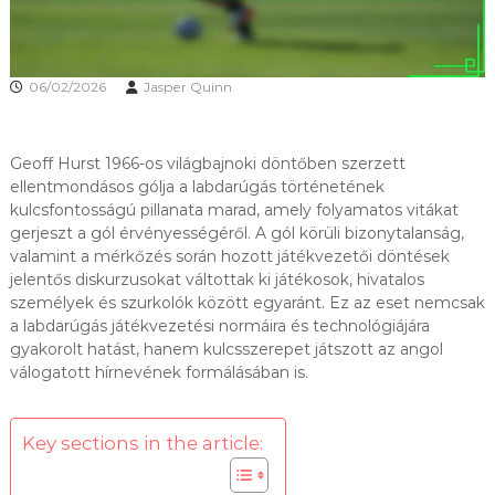
06/02/2026
Jasper Quinn
Geoff Hurst 1966-os világbajnoki döntőben szerzett
ellentmondásos gólja a labdarúgás történetének
kulcsfontosságú pillanata marad, amely folyamatos vitákat
gerjeszt a gól érvényességéről. A gól körüli bizonytalanság,
valamint a mérkőzés során hozott játékvezetői döntések
jelentős diskurzusokat váltottak ki játékosok, hivatalos
személyek és szurkolók között egyaránt. Ez az eset nemcsak
a labdarúgás játékvezetési normáira és technológiájára
gyakorolt hatást, hanem kulcsszerepet játszott az angol
válogatott hírnevének formálásában is.
Key sections in the article: