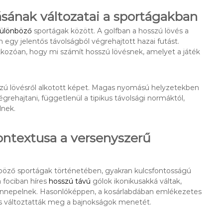
sának változatai a sportágakban
különböző
sportágak között. A golfban a hosszú lövés a
n egy jelentős távolságból végrehajtott hazai futást.
tkozóan, hogy mi számít hosszú lövésnek, amelyet a játék
szú lövésről alkotott képet. Magas nyomású helyzetekben
rehajtani, függetlenül a tipikus távolsági normáktól,
dnek.
ontextusa a versenyszerű
önböző sportágak történetében, gyakran kulcsfontosságú
 fociban híres
hosszú távú
gólok ikonikusakká váltak,
ünnepelnek. Hasonlóképpen, a kosárlabdában emlékezetes
s változtatták meg a bajnokságok menetét.