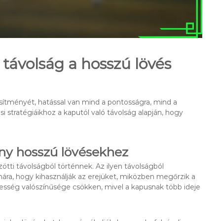
 távolság a hosszú lövés
jesítményét, hatással van mind a pontosságra, mind a
si stratégiáikhoz a kaputól való távolság alapján, hogy
ony hosszú lövésekhez
ötti távolságból történnek. Az ilyen távolságból
mára, hogy kihasználják az erejüket, miközben megőrzik a
pesség valószínűsége csökken, mivel a kapusnak több ideje