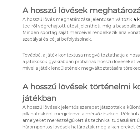
A hosszú lövések meghatározá
A hosszú lövés meghatározása jelentősen változik
a 
tee-ről végrehajtott ütést jelentheti, míg a baseballba
Minden sportág saját mércéivel rendelkezik arra vona
szabályai és céljai befolyásolnak.
Továbbá, a játék kontextusa megváltoztathatja a hos
a játékosok gyakrabban próbálnak hosszú lövéseket vég
mivel a játék lendületének megváltoztatására töreke
A hosszú lövések történelmi k
játékban
A hosszú lövések jelentős szerepet játszottak a kül
pillanatokként megjelenve a mérkőzéseken. Például a
amelyeket merészségükért és technikai tudásukért 
hárompontos lövések határozták meg a karriereket é