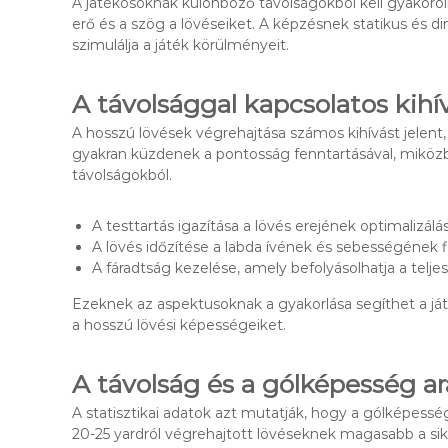
A játékosoknak különböző távolságokból kell gyakoroln
erő és a szög a lövéseiket. A képzésnek statikus és d
szimulálja a játék körülményeit.
A távolsággal kapcsolatos kihí
A hosszú lövések végrehajtása számos kihívást jelent,
gyakran küzdenek a pontosság fenntartásával, miköz
távolságokból.
A testtartás igazítása a lövés erejének optimalizál
A lövés időzítése a labda ívének és sebességének 
A fáradtság kezelése, amely befolyásolhatja a telj
Ezeknek az aspektusoknak a gyakorlása segíthet a játé
a hosszú lövési képességeiket.
A távolság és a gólképesség ar
A statisztikai adatok azt mutatják, hogy a gólképessé
20-25 yardról végrehajtott lövéseknek magasabb a sike