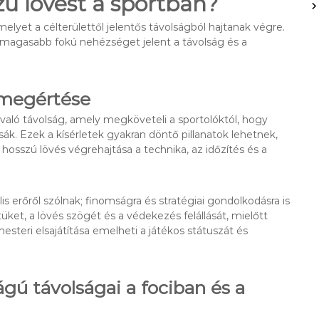
ú lövést a sportban?
melyet a célterülettől jelentős távolságból hajtanak végre.
 magasabb fokú nehézséget jelent a távolság és a
 megértése
 való távolság, amely megköveteli a sportolóktól, hogy
. Ezek a kísérletek gyakran döntő pillanatok lehetnek,
hosszú lövés végrehajtása a technika, az időzítés és a
 erőről szólnak; finomságra és stratégiai gondolkodásra is
üket, a lövés szögét és a védekezés felállását, mielőtt
steri elsajátítása emelheti a játékos státuszát és
gú távolságai a fociban és a