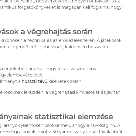
iuk a lövéseket, hogy érzékeljék, hogyan befolyásolja az
inamikus forgatókönyveket is magában kell foglalnia, hogy
vások a végrehajtás során
 különösen a technika és az erőkezelés terén. A játékosok
ben elegendő erőt generálnak, különösen hosszabb
ása érdekében anélkül, hogy a célt veszítenénk.
figyelembevételével.
esítményt a
hosszú távú
kísérletek során.
kosoknak leküzdeni a végrehajtási kihívásokat és javítani
ányainak statisztikai elemzése
gi arányok jelentősen csökkennek, ahogy a távolság nő. A
rességi arányuk, mint a 30 yardról vagy annál távolabbról