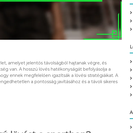
c
h
f
o
r
:
L
rlet, amelyet jelentős távolságból hajtanak végre, és
ség van. A hosszú lövés hatékonyságát befolyásolja a
 hogy ennek megfelelően igazítsák a lövési stratégiáikat. A
engedhetetlen a pontosság javításához és a távoli sikeres
A