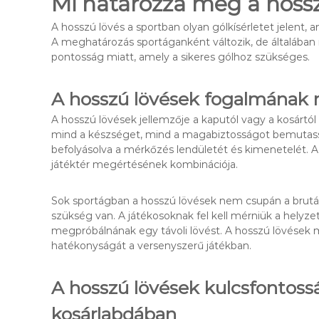
Mi határozza meg a hossz
A hosszú lövés a sportban olyan gólkísérletet jelent, a
A meghatározás sportáganként változik, de általában
pontosság miatt, amely a sikeres gólhoz szükséges.
A hosszú lövések fogalmának
A hosszú lövések jellemzője a kaputól vagy a kosártól
mind a készséget, mind a magabiztosságot bemutassák
befolyásolva a mérkőzés lendületét és kimenetelét. A 
játéktér megértésének kombinációja.
Sok sportágban a hosszú lövések nem csupán a brutális
szükség van. A játékosoknak fel kell mérniük a helyzet
megpróbálnának egy távoli lövést. A hosszú lövések me
hatékonyságát a versenyszerű játékban.
A hosszú lövések kulcsfontossá
kosárlabdában