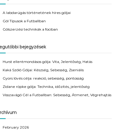
A labdarúgás történetének híres góljai
Gól Típusok a Futballban
Gólszerzési technikák a fociban
egutóbbi bejegyzések
Hurst ellentmondásos gólja: Vita, Jelentőség, Hatás
Kaká Szóló Góljai: Készség, Sebesség, Zseniális
Gyors lövés célja: reakció, sebesség, pontosság
Zidane röpke gólja: Technika, időzítés, jelentőség
Visszavágó Cél a Futballban: Sebesség, Átmenet, Végrehajtás
rchívum
February 2026