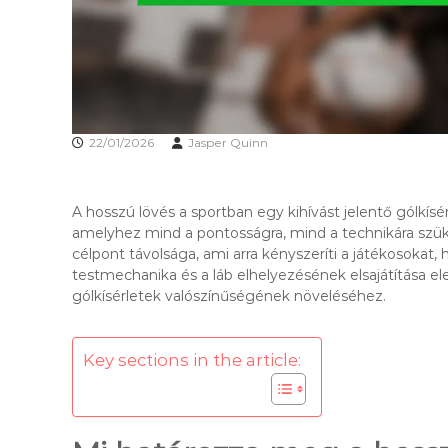
22/01/2026
Jasper Quinn
A hosszú lövés a sportban egy kihívást jelentő gólkísé
amelyhez mind a pontosságra, mind a technikára szük
célpont távolsága, ami arra kényszeríti a játékosokat,
testmechanika és a láb elhelyezésének elsajátítása el
gólkísérletek valószínűségének növeléséhez.
Key sections in the article: