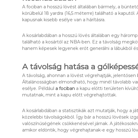
A fociban a hosszú lövést általában bármely, a büntető
körülbelül 18 yardra (16,5 méterre) található a kaputól.
kapusnak kisebb esélye van a hárításra.
A kosárlabdában a hosszú lövés általában egy hárompon
található a kosártól az NBA-ben. Ez a távolság megkö
hanem képesek legyenek erőt generálni a lábukból és 
A távolság hatása a gólképess
A távolság, ahonnan a lövést végrehajtják, jelentősen
Általánosságban elmondható, hogy minél távolabb van a
esélye. Például
a fociban
a kapu előtti területen kívülr
mutatnak, mint a kapu előtt végrehajtottak.
A kosárlabdában a statisztikák azt mutatják, hogy a 
közelebbi távolságokból. Így bár a hosszú lövések iz
valószínűségének csökkenésével járnak. A játékosoknak
amikor eldöntik, hogy végrehajtanak-e egy hosszú löv