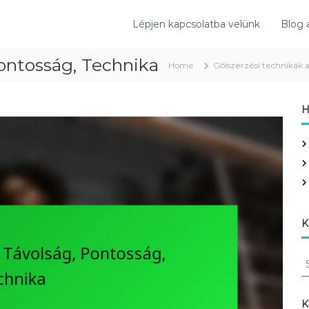
Lépjen kapcsolatba velünk
Blog 
Pontosság, Technika
Home
Gólszerzési technikák a
H
K
S
e
a
r
K