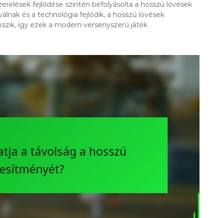
zerelések fejlődése szintén befolyásolta a hosszú lövések
nak és a technológia fejlődik, a hosszú lövések
szik, így ezek a modern versenyszerű játék