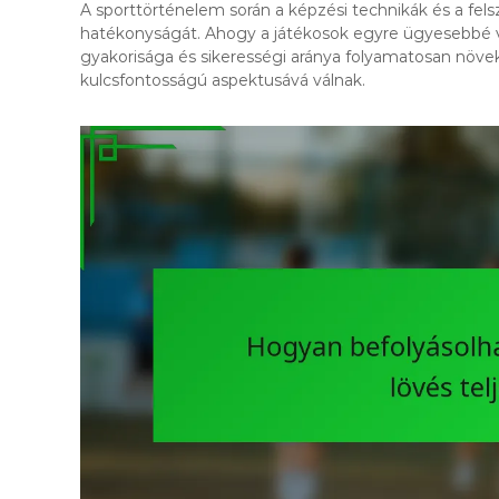
A sporttörténelem során a képzési technikák és a fels
hatékonyságát. Ahogy a játékosok egyre ügyesebbé vál
gyakorisága és sikerességi aránya folyamatosan növek
kulcsfontosságú aspektusává válnak.