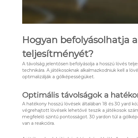
Hogyan befolyásolhatja a
teljesítményét?
A távolság jelentősen befolyásolja a hosszú lövés tel
technikára. A játékosoknak alkalmazkodniuk kell a lövé
optimalizálják a gólképességüket.
Optimális távolságok a haték
A hatékony hosszú lövések általában 18 és 30 yard köz
végrehajtott lövések lehetővé teszik a játékosok szá
megfelelő szintű pontosságot. 30 yardon túl a gólké
van a reakcióra.