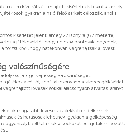
területen kívülről végrehajtott kísérletnek tekintik, amely
 A játékosok gyakran a háló felső sarkait célozzák, ahol a
tos kísérletet jelent, amely 22 lábnyira (6,7 méterre)
veteli a játékosoktól, hogy ne csak pontosak legyenek,
a törzsükből, hogy hatékonyan végrehajtsák a lövést.
ég valószínűségére
 befolyásolja a gólképesség valószínűségét.
 játékos a céltól, annál alacsonyabb a sikeres gólkísérlet
ől végrehajtott lövések sokkal alacsonyabb átváltási arányt
játékosok magasabb lövési százalékkal rendelkeznek
galmasak és hatásosak lehetnek, gyakran a gólképesség
 egyensúlyt kell találniuk a kockázat és a jutalom között,
ést.