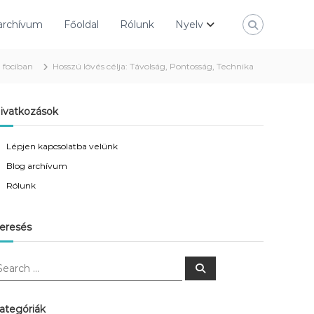
archívum
Főoldal
Rólunk
Nyelv
 fociban
Hosszú lövés célja: Távolság, Pontosság, Technika
ivatkozások
Lépjen kapcsolatba velünk
Blog archívum
Rólunk
eresés
S
e
a
r
c
ategóriák
h