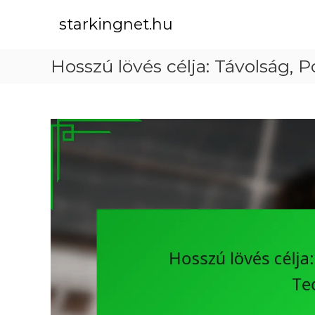
S
k
starkingnet.hu
i
p
Hosszú lövés célja: Távolság, 
t
o
c
o
n
t
e
n
t