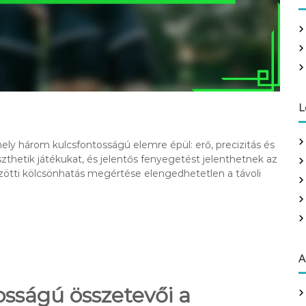
c
h
f
o
r
:
L
ely három kulcsfontosságú elemre épül: erő, precizitás és
szthetik játékukat, és jelentős fenyegetést jelenthetnek az
zötti kölcsönhatás megértése elengedhetetlen a távoli
A
tosságú összetevői a