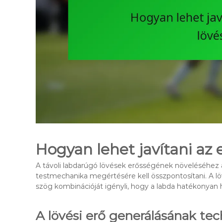
Hogyan lehet javítani az 
A távoli labdarúgó lövések erősségének növeléséhez a
testmechanika megértésére kell összpontosítani. A löv
szög kombinációját igényli, hogy a labda hatékonyan h
A lövési erő generálásának tec