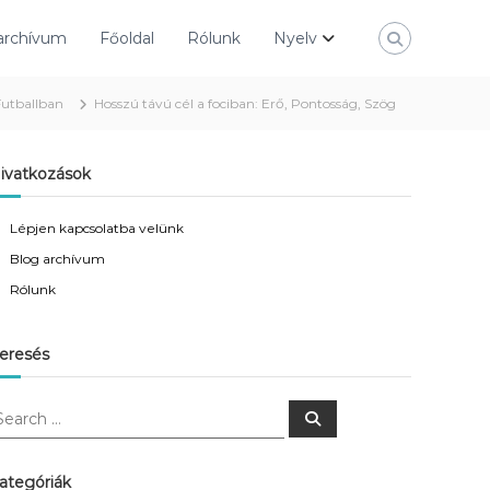
archívum
Főoldal
Rólunk
Nyelv
Futballban
Hosszú távú cél a fociban: Erő, Pontosság, Szög
ivatkozások
Lépjen kapcsolatba velünk
Blog archívum
Rólunk
eresés
S
e
a
r
c
ategóriák
h