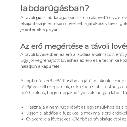
labdarúgásban?
A távoli
gól a
labdarúgásban három alapvető összetevőr
elsajátítása jelentősen növelheti a játékosok távoli g
jelentenek a pályán.
Az erő megértése a távoli löv
A távoli lövésekben az erő a labdára alkalmazott erőt 
Egy jól végrehajtott lövéshez az erő és a technika k
haladjon a kapu felé.
Az optimális erő előállításához a játékosoknak a megkö
fűzőjével kell megütniük, miközben stabil testhelyzet
fölé hajolnak, hogy megakadályozzák, hogy a labda t
Használja a nem rúgó lábát az egyensúlyhoz és a c
Üssön a labdába a fűzőkkel a maximális erő érdeké
Gyakorolja a lövéseket különböző távolságokból a