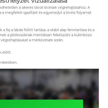
sthelyzet vizualizálása
dhetetlen a sikeres távoli lövések végrehajtásához. A
va a megfelelő igazítást és egyensúlyt a lövési folyamat
 fej a labda fölött tartása, a stabil alap fenntartása és a
etnek a játékosoknak mentálisan felkészülni a különböző
a végrehajtásukat a mérkőzések során.
 előtt.
 érdekében.