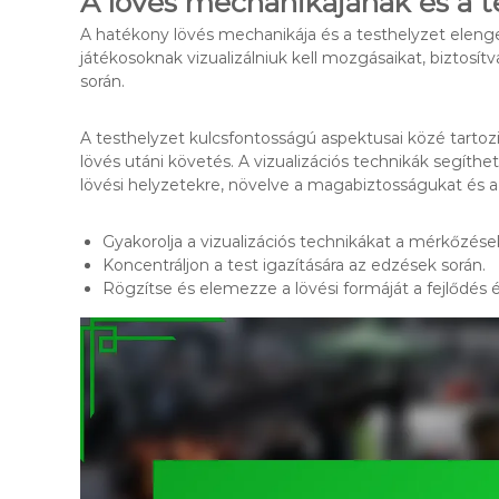
A lövés mechanikájának és a te
A hatékony lövés mechanikája és a testhelyzet elenge
játékosoknak vizualizálniuk kell mozgásaikat, biztosít
során.
A testhelyzet kulcsfontosságú aspektusai közé tartozik a
lövés utáni követés. A vizualizációs technikák segíth
lövési helyzetekre, növelve a magabiztosságukat és 
Gyakorolja a vizualizációs technikákat a mérkőzések
Koncentráljon a test igazítására az edzések során.
Rögzítse és elemezze a lövési formáját a fejlődés