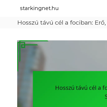
S
k
starkingnet.hu
i
p
Hosszú távú cél a fociban: Erő
t
o
c
o
n
t
e
n
t