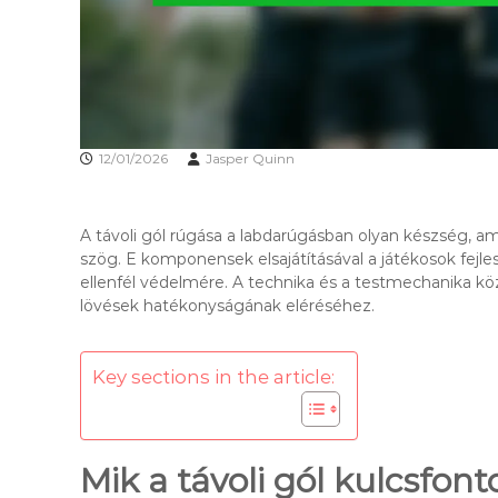
12/01/2026
Jasper Quinn
A távoli gól rúgása a labdarúgásban olyan készség, am
szög. E komponensek elsajátításával a játékosok fejle
ellenfél védelmére. A technika és a testmechanika kö
lövések hatékonyságának eléréséhez.
Key sections in the article:
Mik a távoli gól kulcsfon