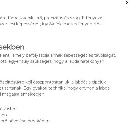
e támaszkodik: erő, precizitás és szög. E tényezők
ólszerzési képességét, így ők félelmetes fenyegetést
ésekben
jelenti, amely befolyásolja annak sebességét és távolságát.
özötti egyensúly szükséges, hogy a labda hatékonyan
zelítésükre kell összpontosítaniuk, a labdát a cipőjük
et tartanak. Egy gyakori technika, hogy enyhén a labda
úl magasra emelkedjen.
élzáshoz.
ben.
z erő növelése érdekében.