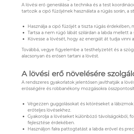
A lövési erő generálása a technika és a test koordinác
tartozik a cipő fűzőjének használata a rúgás során, a st
Használja a cipő fűzőjét a tiszta rúgás érdekében, m
Tartsa a nem rúgó lábát szilárdan a labda mellett a 
Kövesse a lövését, hogy az energiát át tudja vinni a
Továbbá, vegye figyelembe a testhelyzetét és a szöget
alacsonyan és erősen tartani a lövést.
A lövési erő növelésére szolgá
A rendszeres gyakorlatok jelentősen javíthatják a lövés
erősségére és robbanékony mozgásokra összpontosít
Végezzen guggolásokat és kitöréseket a lábizmok
erőteljes lövésekhez.
Gyakorolja a lövéseket különböző távolságokból, f
fejlesztése érdekében.
Használjon falra pattogtatást a labda erővel és pre