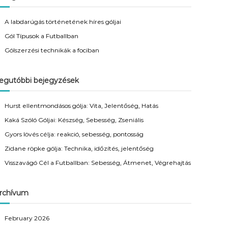
A labdarúgás történetének híres góljai
Gól Típusok a Futballban
Gólszerzési technikák a fociban
egutóbbi bejegyzések
Hurst ellentmondásos gólja: Vita, Jelentőség, Hatás
Kaká Szóló Góljai: Készség, Sebesség, Zseniális
Gyors lövés célja: reakció, sebesség, pontosság
Zidane röpke gólja: Technika, időzítés, jelentőség
Visszavágó Cél a Futballban: Sebesség, Átmenet, Végrehajtás
rchívum
February 2026