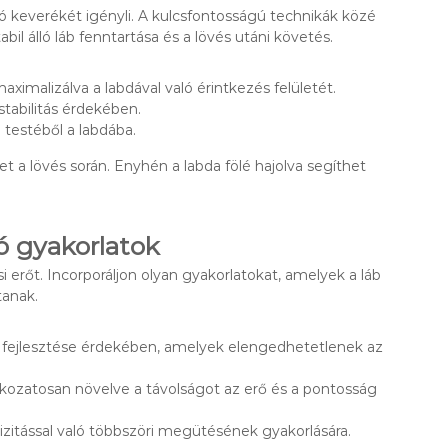
ió keverékét igényli. A kulcsfontosságú technikák közé
abil álló láb fenntartása és a lövés utáni követés.
aximalizálva a labdával való érintkezés felületét.
stabilitás érdekében.
 testéből a labdába.
 a lövés során. Enyhén a labda fölé hajolva segíthet
ló gyakorlatok
i erőt. Incorporáljon olyan gyakorlatokat, amelyek a láb
anak.
 fejlesztése érdekében, amelyek elengedhetetlenek az
okozatosan növelve a távolságot az erő és a pontosság
cizitással való többszöri megütésének gyakorlására.