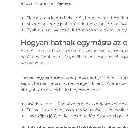
arról, mikor és hol lőjenek.
Elemezze a kapus helyzetét, hogy nyitott helyeket 
Mozogjon, hogy jobb szögeket hozzon létre a lövés
Gyakorolja a lövéseket különböző szögekből, hogy
Hogyan hatnak egymásra az erő
Az erő, a precizitás és a szög összekapcsolt elemek,
hatékonyságát. Az e tényezők közötti megfelelő egye
szerzéshez.
Például egy erőteljes lövés precizitás híján lehet, ha
kaput, ha nem alkalmaznak elegendő erőt. A játékoso
átfogóbb lövési technikát fejlesszenek ki.
Kísérletezzen különböző erő- és szögkombinációkk
Értékelje az egyes összetevők hatását a lövés siker
Használjon játékhelyzeteket a döntéshozatal gyako