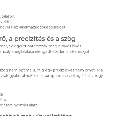
találjon.
 előtt.
 növelje az alkalmazkodóképességet.
, a precizitás és a szög
 amelyek együtt határozzák meg a távoli lövés
nsúly megtalálása elengedhetetlen a sikeres gól
 a szög nem optimális, míg egy precíz lövés nem érheti el a
knak gyakorolniuk kell e komponensek integrálását, hogy
al.
ére.
rlására nyomás alatt.