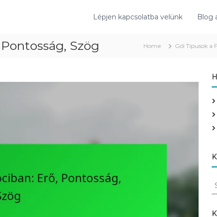
Lépjen kapcsolatba velünk
Blog 
, Pontosság, Szög
Home
Gól Típusok a 
H
K
S
e
a
r
K