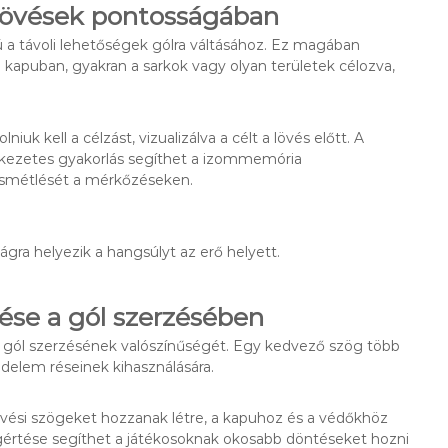
 lövések pontosságában
 a távoli lehetőségek gólra váltásához. Ez magában
 a kapuban, gyakran a sarkok vagy olyan területek célozva,
iuk kell a célzást, vizualizálva a célt a lövés előtt. A
tkezetes gyakorlás segíthet a izommemória
ismétlését a mérkőzéseken.
gra helyezik a hangsúlyt az erő helyett.
ése a gól szerzésében
a a gól szerzésének valószínűségét. Egy kedvező szög több
delem réseinek kihasználására.
lövési szögeket hozzanak létre, a kapuhoz és a védőkhöz
gértése segíthet a játékosoknak okosabb döntéseket hozni