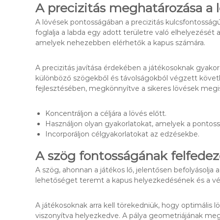
A precizitás meghatározása a
A lövések pontosságában a precizitás kulcsfontosságú
foglalja a labda egy adott területre való elhelyezését
amelyek nehezebben elérhetők a kapus számára.
A precizitás javítása érdekében a játékosoknak gyakoroln
különböző szögekből és távolságokból végzett köve
fejlesztésében, megkönnyítve a sikeres lövések meg
Koncentráljon a céljára a lövés előtt.
Használjon olyan gyakorlatokat, amelyek a pontossá
Incorporáljon célgyakorlatokat az edzésekbe.
A szög fontosságának felfedez
A szög, ahonnan a játékos lő, jelentősen befolyásolj
lehetőséget teremt a kapus helyezkedésének és a vé
A játékosoknak arra kell törekedniük, hogy optimális 
viszonyítva helyezkedve. A pálya geometriájának me