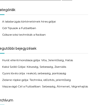
a
r
c
ategóriák
h
A labdarúgás történetének híres góljai
Gól Típusok a Futballban
Gólszerzési technikák a fociban
egutóbbi bejegyzések
Hurst ellentmondásos gólja: Vita, Jelentőség, Hatás
Kaká Szóló Góljai: Készség, Sebesség, Zseniális
Gyors lövés célja: reakció, sebesség, pontosság
Zidane röpke gólja: Technika, időzítés, jelentőség
Visszavágó Cél a Futballban: Sebesség, Átmenet, Végrehajtás
rchívum