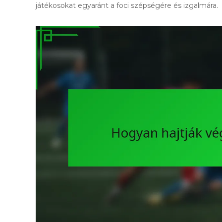
játékosokat egyaránt a foci szépségére és izgalmára.