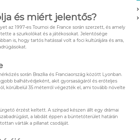
lja és miért jelentős?
lyet az 1997-es Tournoi de France során szerzett, és amely
tette a szurkolókat és a játékosokat. Jelentősége
 is, hogy tartós hatással volt a foci kultúrájára és arra,
adrúgásokat.
e
 mérkőzés során Brazília és Franciaország között Lyonban.
egjobb balhátvédjeként, akit gyorsaságáról és erőteljes
ól, körülbelül 35 méterről végezték el, ami tovább növelte
sürgető érzést keltett. A színpad készen állt egy drámai
a szabadrúgást, a labdát éppen a büntetőterület határán
ottan várták a pillanat csodáját.