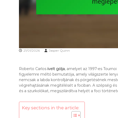
21/01/2026
Jasper Quinn
Roberto Carlos
ívelt gólja
, amelyet az 1997-es Tournoi
figyelemre méltó bemutatója, amely világszerte leny
nemcsak a labda kontrolljának és pörgetésének mes
végrehajtásának megítélését a fociban. A szépség és a
és a szurkolókat, megszilárdítva helyét a foci történe
Key sections in the article: