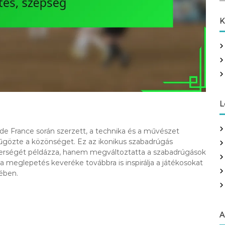
a
r
K
c
h
f
o
r
:
L
 de France során szerzett, a technika és a művészet
űgözte a közönséget. Ez az ikonikus szabadrúgás
terségét példázza, hanem megváltoztatta a szabadrúgások
 meglepetés keveréke továbbra is inspirálja a játékosokat
tében.
A