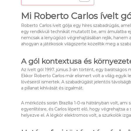
Mi Roberto Carlos ívelt gó
Roberto Carlos ívelt gólja egy híres szabadrúgás, ame
egy rendkívüli technikát mutatott be, ami ámulatba ej
nemcsak a lenyűgöző végrehajtásában rejlik, hanem abban
ahogyan a játékosok világszerte közelítik meg a szab
A gól kontextusa és környezet
Az ívelt gól 1997. június 3-án történt, egy barátságos
Ekkor Roberto Carlos már elismert volt a világ egyik l
lövéseiről ismertek. A szabadrúgást jelentős távolságb
a pillanat kihívását és izgalmát.
A mérkőzés során Brazília 1-0-ra hátrányban volt, ami 
egyenlítésre, és Carlos lépett elő, hogy végrehajtsa 
helyezve el. A légkör elektromos volt, a szurkolók izgat