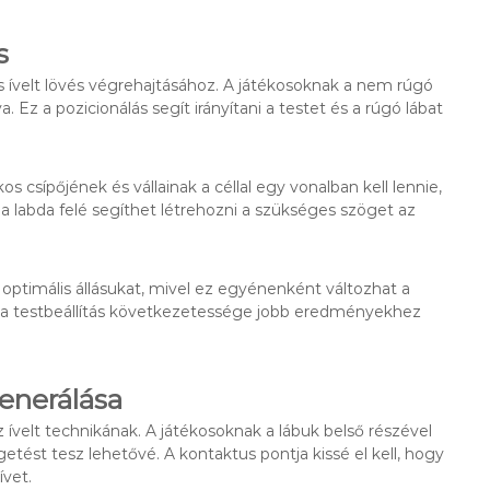
s
s ívelt lövés végrehajtásához. A játékosoknak a nem rúgó
a. Ez a pozicionálás segít irányítani a testet és a rúgó lábat
kos csípőjének és vállainak a céllal egy vonalban kell lennie,
a labda felé segíthet létrehozni a szükséges szöget az
 optimális állásukat, mivel ez egyénenként változhat a
 és a testbeállítás következetessége jobb eredményekhez
enerálása
 ívelt technikának. A játékosoknak a lábuk belső részével
etést tesz lehetővé. A kontaktus pontja kissé el kell, hogy
ívet.