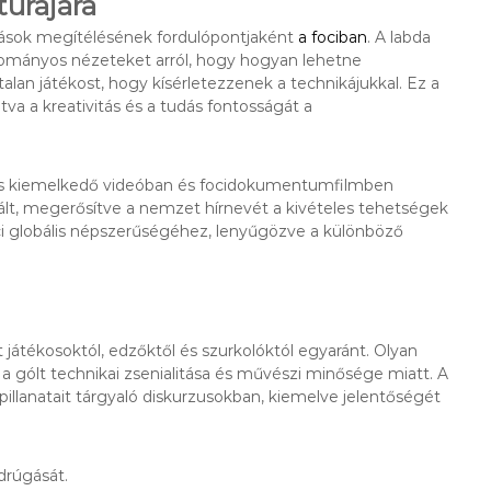
túrájára
úgások megítélésének fordulópontjaként
a fociban
. A labda
ományos nézeteket arról, hogy hogyan lehetne
alan játékost, hogy kísérletezzenek a technikájukkal. Ez a
tva a kreativitás és a tudás fontosságát a
ámos kiemelkedő videóban és focidokumentumfilmben
 vált, megerősítve a nemzet hírnevét a kivételes tehetségek
foci globális népszerűségéhez, lenyűgözve a különböző
 játékosoktól, edzőktől és szurkolóktól egyaránt. Olyan
a gólt technikai zsenialitása és művészi minősége miatt. A
illanatait tárgyaló diskurzusokban, kiemelve jelentőségét
drúgását.