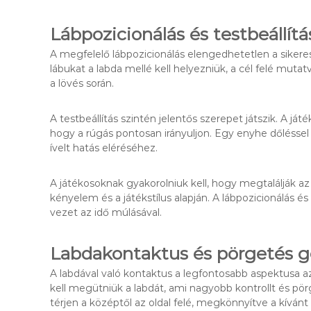
Lábpozicionálás és testbeállítá
A megfelelő lábpozicionálás elengedhetetlen a sikere
lábukat a labda mellé kell helyezniük, a cél felé mutatv
a lövés során.
A testbeállítás szintén jelentős szerepet játszik. A játé
hogy a rúgás pontosan irányuljon. Egy enyhe dőléssel 
ívelt hatás eléréséhez.
A játékosoknak gyakorolniuk kell, hogy megtalálják az
kényelem és a játékstílus alapján. A lábpozicionálás
vezet az idő múlásával.
Labdakontaktus és pörgetés g
A labdával való kontaktus a legfontosabb aspektusa az
kell megütniük a labdát, ami nagyobb kontrollt és pörg
térjen a középtől az oldal felé, megkönnyítve a kívánt 