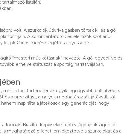
 tartalmazó listáján.
ákban.
lsöprő volt. A szurkolók üdvrivalgásban törtek ki, és a gól
 platformjain. A kommentátorok és elemzők szótlanul
gy leírják Carlos merészségét és ügyességét.
ságíró “mesteri műalkotásnak” nevezte. A gól egyedi íve és
ól, tovább emelve státuszát a sportág narratívájában.
rjében
t, mint a foci történetének egyik legnagyobb balhátvédje.
 és a precizitást, amelyek meghatározták játékstílusát
e, hanem inspirálta a játékosok egy generációját, hogy
 a focinak, Brazíliát képviselve több világbajnokságon és
bra is meghatározó pillanat, emlékeztetve a szurkolókat és a