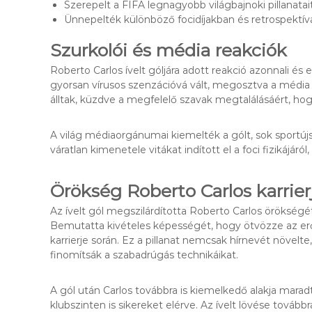
Szerepelt a FIFA legnagyobb világbajnoki pillanatait
Ünnepelték különböző focidíjakban és retrospektív
Szurkolói és média reakciók
Roberto Carlos ívelt góljára adott reakció azonnali és e
gyorsan vírusos szenzációvá vált, megosztva a média
álltak, küzdve a megfelelő szavak megtalálásáért, ho
A világ médiaorgánumai kiemelték a gólt, sok sportúj
váratlan kimenetele vitákat indított el a foci fizikájár
Örökség Roberto Carlos karrie
Az ívelt gól megszilárdította Roberto Carlos örökségé
Bemutatta kivételes képességét, hogy ötvözze az erőt
karrierje során. Ez a pillanat nemcsak hírnevét növelt
finomítsák a szabadrúgás technikáikat.
A gól után Carlos továbbra is kiemelkedő alakja maradt
klubszinten is sikereket elérve. Az ívelt lövése továb