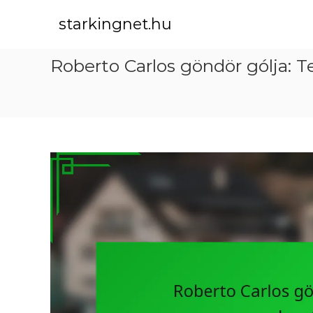
S
k
starkingnet.hu
i
p
Roberto Carlos göndör gólja: 
t
o
c
o
n
t
e
n
t