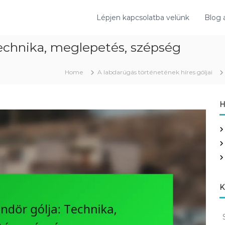
Lépjen kapcsolatba velünk
Blog 
Technika, meglepetés, szépség
Home
A labdarúgás történetének híres góljai
H
K
S
e