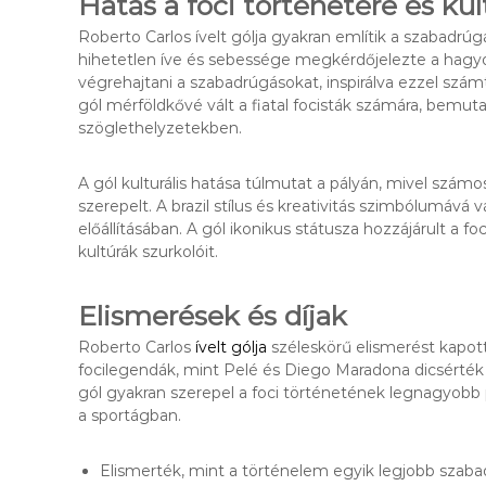
Hatás a foci történetére és kul
Roberto Carlos ívelt gólja gyakran említik a szabadr
hihetetlen íve és sebessége megkérdőjelezte a hagy
végrehajtani a szabadrúgásokat, inspirálva ezzel számt
gól mérföldkővé vált a fiatal focisták számára, bemuta
szöglethelyzetekben.
A gól kulturális hatása túlmutat a pályán, mivel sz
szerepelt. A brazil stílus és kreativitás szimbólumává
előállításában. A gól ikonikus státusza hozzájárult a 
kultúrák szurkolóit.
Elismerések és díjak
Roberto Carlos
ívelt gólja
széleskörű elismerést kapott
focilegendák, mint Pelé és Diego Maradona dicsérték 
gól gyakran szerepel a foci történetének legnagyobb p
a sportágban.
Elismerték, mint a történelem egyik legjobb szaba