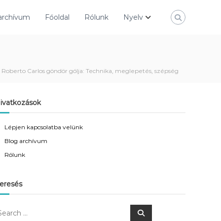
archívum
Főoldal
Rólunk
Nyelv
Roberto Carlos göndör gólja: Technika, meglepetés, szépség
ivatkozások
Lépjen kapcsolatba velünk
Blog archívum
Rólunk
eresés
S
e