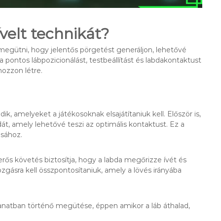
velt technikát?
l megütni, hogy jelentős pörgetést generáljon, lehetővé
 pontos lábpozicionálást, testbeállítást és labdakontaktust
hozzon létre.
, amelyeket a játékosoknak elsajátítaniuk kell. Először is,
át, amely lehetővé teszi az optimális kontaktust. Ez a
ásához.
ős követés biztosítja, hogy a labda megőrizze ívét és
gásra kell összpontosítaniuk, amely a lövés irányába
illanatban történő megütése, éppen amikor a láb áthalad,