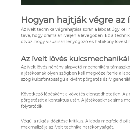
Hogyan hajtják végre az í
Az ívelt technika végrehajtása során a labdát úgy kel
téve, hogy drámaian íveljen a levegőben. Ez a technika
ötvöz, hogy vizuálisan lenyűgöző és hatékony lövést 
Az ívelt lövés kulcsmechanikái
Az ívelt lövés néhány alapvető mechanikára támaszkodik
a játékosnak olyan szögben kell megközelítenie a labd
szög kulcsfontosságú a kívánt pörgetés és ív generál
Következő lépésként a követés elengedhetetlen. Az er
pörgetését a kontaktus után. A játékosoknak sima moz
folytatódik.
Végül a rúgás időzítése kritikus. A labda megfelelő p
maximalizálja az ívelt technika hatékonyságát.